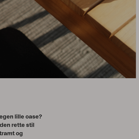
egen lille oase?
en rette stil
stramt og