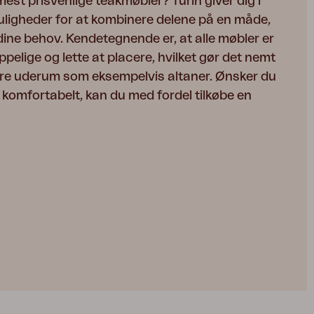
est prisvenlige teakmøbler? Turin giver dig i
uligheder for at kombinere delene på en måde,
 dine behov. Kendetegnende er, at alle møbler er
elige og lette at placere, hvilket gør det nemt
ndre uderum som eksempelvis altaner. Ønsker du
komfortabelt, kan du med fordel tilkøbe en