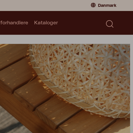
Danmark
 forhandlere
Kataloger
Privatperson
Danmark
|
Denmark
Norge
|
Norway
Kataloger
Sverige
|
Sweden
Global
|
Global
Tyskland
|
Germany
Frankrig
|
France
Skift til forhandler