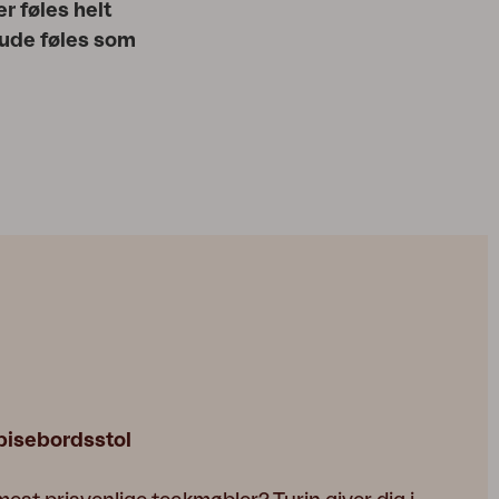
r føles helt
r ude føles som
pisebordsstol