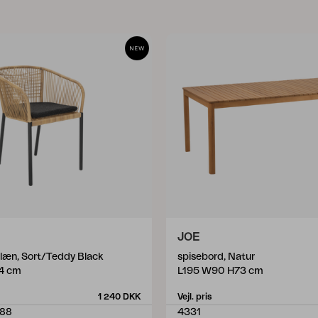
JOE
læn, Sort/Teddy Black
spisebord, Natur
4 cm
L195 W90 H73 cm
1 240 DKK
Vejl. pris
888
4331