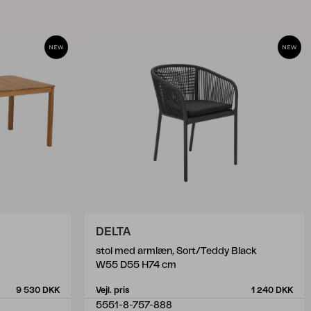
DELTA
stol med armlæn, Sort/Teddy Black
W55 D55 H74 cm
9 530 DKK
Vejl. pris
1 240 DKK
5551-8-757-888