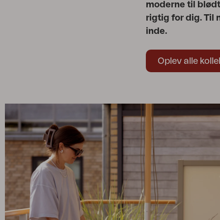
moderne til blødt
rigtig for dig. T
inde.
Oplev alle koll