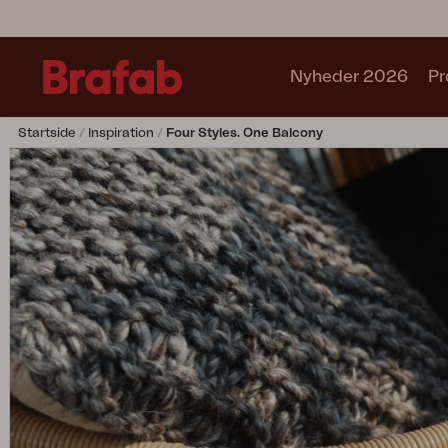
Nyheder 2026
Pr
Startside
Inspiration
Four Styles. One Balcony
Produkter
Café sets
Sofa
Lænestol
Stol
Bord
Udekøkken
Solseng
Relax
Hængesofa
Parasol
Pavillion