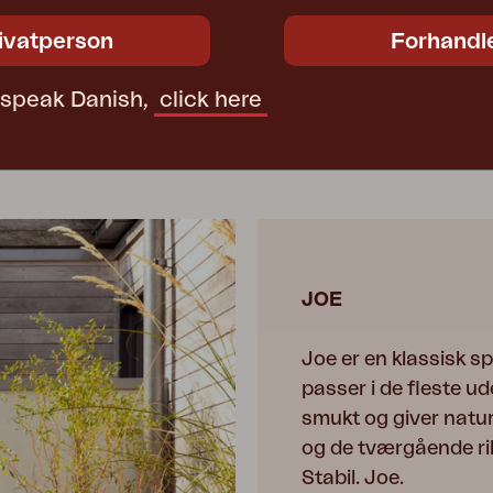
1902
ivatperson
Forhandl
t speak Danish,
click here
JOE
Joe er en klassisk sp
passer i de fleste u
smukt og giver natur
og de tværgående ri
Stabil. Joe.