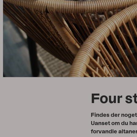
Tilbehør
Hynde
Opbevaring
Møbelovertræk
Vedligeholdelsesprodukter
Sæt
Four s
Findes der noget 
Uanset om du har 
forvandle altanen