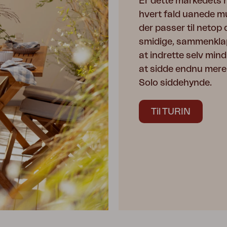
Er dette markedets m
hvert fald uanede m
der passer til netop
smidige, sammenklapp
at indrette selv mi
at sidde endnu mere 
Solo siddehynde.
Til TURIN