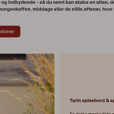
 og indbydende – så du nemt kan skabe en altan, de
il morgenkaffen, middage eller de stille aftener, hvo
ektioner
Turin spisebord & s