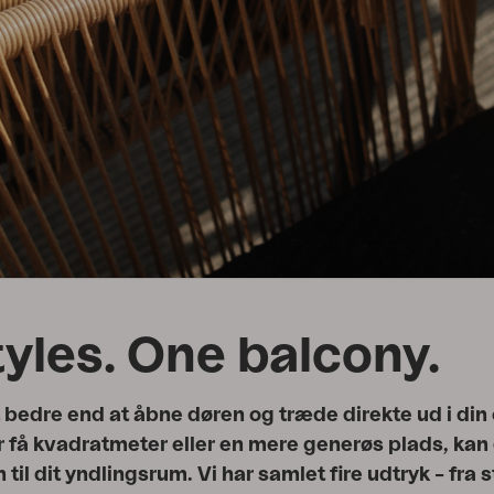
Peace
Grower Greens
Lomma
Kelia
Delia
Lyra
tyles. One balcony.
bedre end at åbne døren og træde direkte ud i din 
få kvadratmeter eller en mere generøs plads, kan d
 til dit yndlingsrum. Vi har samlet fire udtryk – fra 