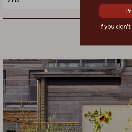
2004
92001
Pr
If you don'