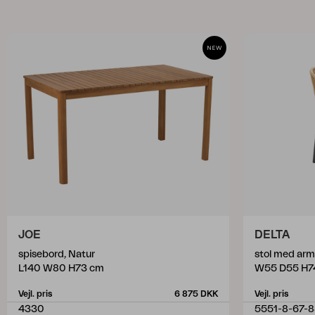
JOE
DELTA
spisebord, Natur
stol med arm
L140 W80 H73 cm
W55 D55 H7
Vejl. pris
6 875 DKK
Vejl. pris
4330
5551-8-67-