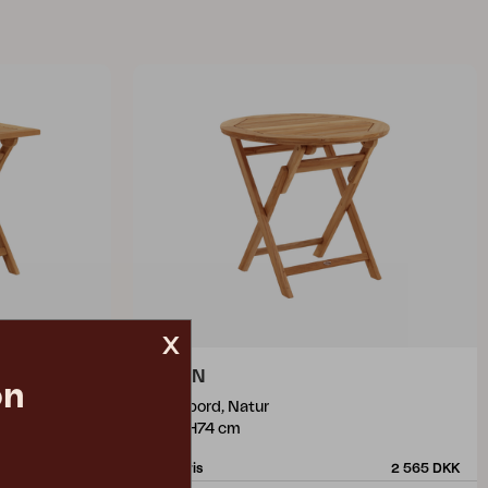
x
TURIN
on
spisebord, Natur
Ø80 H74 cm
2 730 DKK
Vejl. pris
2 565 DKK