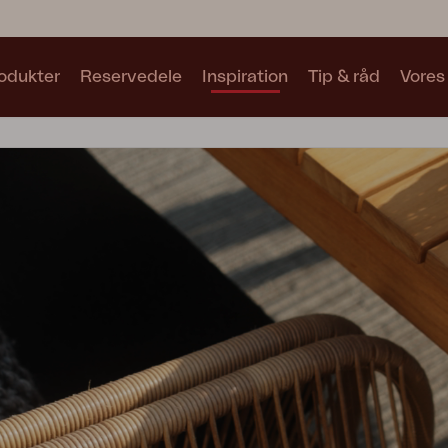
odukter
Reservedele
Inspiration
Tip & råd
Vores
Samlinger
Se alle samlinger
Motty
Blixt
Trolly