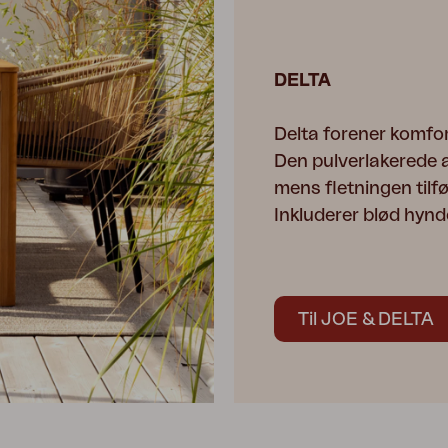
DELTA
Delta forener komfor
Den pulverlakerede 
mens fletningen tilfø
Inkluderer blød hynde 
Til JOE & DELTA