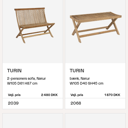
TURIN
TURIN
2-personers sofa, Natur
bænk, Natur
W105 D61 H87 cm
W105 D40 SH45 cm
Vejl. pris
2 480 DKK
Vejl. pris
1 870 DKK
2039
2068