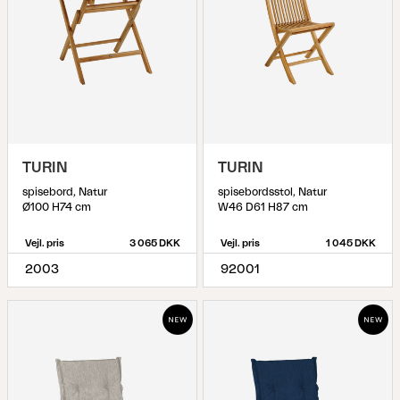
TURIN
TURIN
spisebord, Natur
spisebordsstol, Natur
Ø100 H74 cm
W46 D61 H87 cm
Vejl. pris
3 065 DKK
Vejl. pris
1 045 DKK
2003
92001