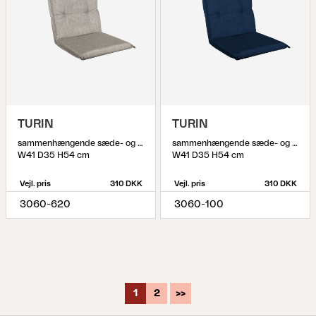
TURIN
TURIN
sammenhængende sæde- og ryghynde, Beige
sammenhængende sæde- og ryghynde, Blå
W41 D35 H54 cm
W41 D35 H54 cm
Vejl. pris
310 DKK
Vejl. pris
310 DKK
3060-620
3060-100
1
2
>>