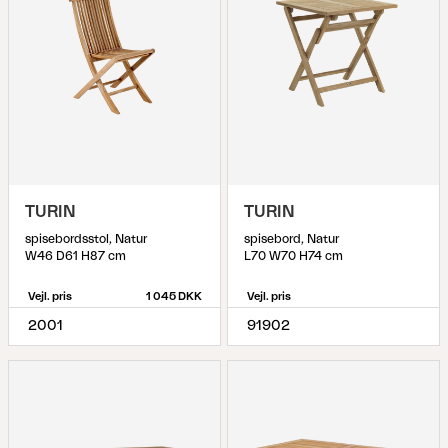
TURIN
TURIN
spisebordsstol, Natur
spisebord, Natur
W46 D61 H87 cm
L70 W70 H74 cm
Vejl. pris
1 045 DKK
Vejl. pris
2001
91902