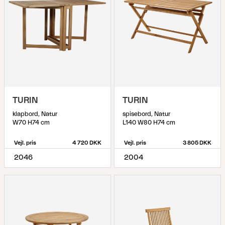
TURIN
TURIN
klapbord, Natur
spisebord, Natur
W70 H74 cm
L140 W80 H74 cm
Vejl. pris
4 720 DKK
Vejl. pris
3 805 DKK
2046
2004