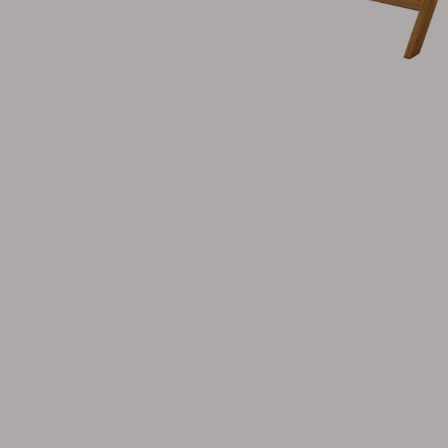
Tilbehør
Hynde
Opbevaring
Møbelovertræk
Vedligeholdelsesprodukter
Sæt