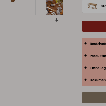
exempelvis b
Stø
Peace
Grower Greens
Lomma
fördel att kö
Kelia
Delia
Lyra
Beskrivel
Produktm
Emballag
Dokumen