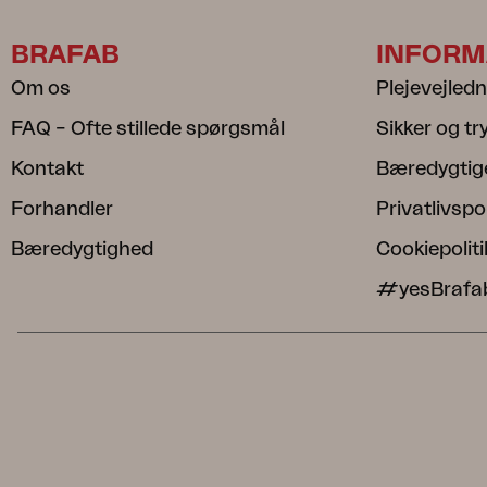
BRAFAB
INFORM
Om os
Plejevejled
FAQ – Ofte stillede spørgsmål
Sikker og t
Kontakt
Bæredygtig
Forhandler
Privatlivspol
Bæredygtighed
Cookiepoliti
#yesBrafa