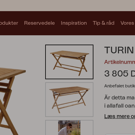
odukter
Reservedele
Inspiration
Tip & råd
Vores
Samlinger
TURIN
Se alle samlinger
Artikelnum
3 805 
Anbefalet butik
Är detta ma
Motty
Blixt
Trolly
i allafall o
som passar 
Læs mere o
samtliga möb
gör det enk