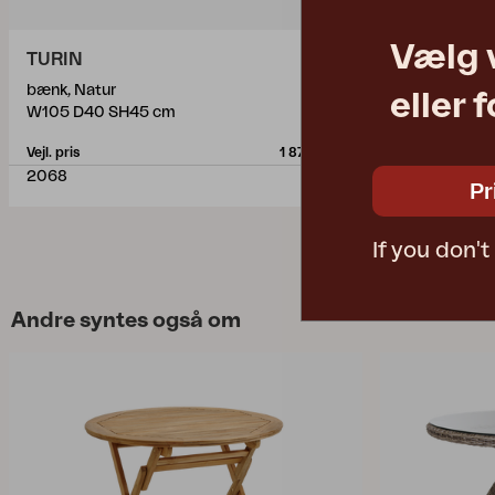
Vælg 
TURIN
TURIN
bænk, Natur
spisebordssto
eller 
W105 D40 SH45 cm
W46 D61 H8
Vejl. pris
1 870 DKK
Vejl. pris
2068
92001
Pr
If you don'
Andre syntes også om