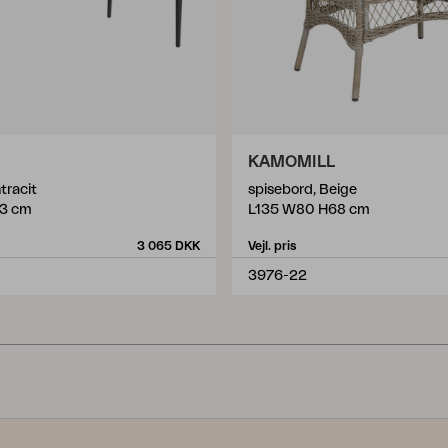
KAMOMILL
tracit
spisebord, Beige
3 cm
L135 W80 H68 cm
3 065 DKK
Vejl. pris
3976-22