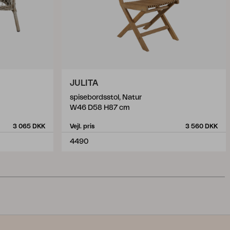
JULITA
spisebordsstol, Natur
W46 D58 H87 cm
3 065 DKK
Vejl. pris
3 560 DKK
4490