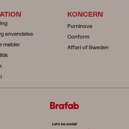
ATION
KONCERN
ning
Furninova
ryg anvendelse
Conform
e møbler
Affari of Sweden
itik
k
b
Let's be social!