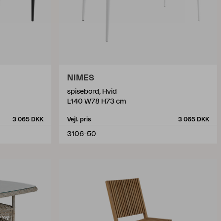
NIMES
spisebord, Hvid
L140 W78 H73 cm
3 065 DKK
Vejl. pris
3 065 DKK
3106-50