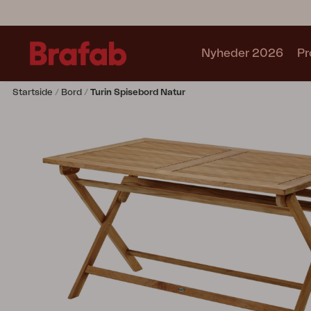
Nyheder 2026
Pr
Startside
Bord
Turin Spisebord Natur
Produkter
Café sets
Sofa
Lænestol
Stol
Bord
Udekøkken
Solseng
Relax
Hængesofa
Parasol
Pavillion