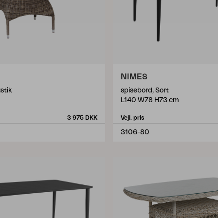
NIMES
stik
spisebord, Sort
m
L140 W78 H73 cm
3 975 DKK
Vejl. pris
3106-80