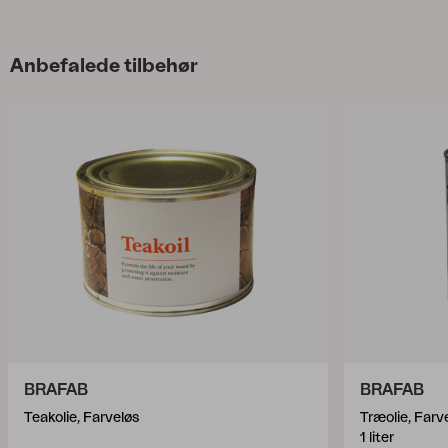
Anbefalede tilbehør
BRAFAB
BRAFAB
Teakolie, Farveløs
Træolie, Farv
1 liter