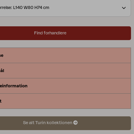
alkonger. Vill du sitta ännu skönare väljer du med
rrelse: L140 W80 H74 cm
pa till en Solo sittdyna.
Find forhandlere
se
ål
einformation
t
Se alt Turin kollektionen