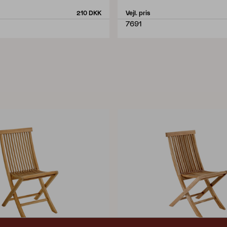
210 DKK
Vejl. pris
7691