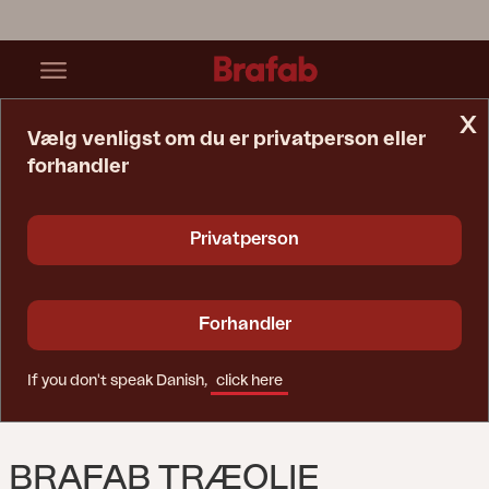
x
Vælg venligst om du er privatperson eller
forhandler
Startside
Vedligeholdelsesprodukter
Brafab Træolie Farveløs
Privatperson
Forhandler
If you don't speak Danish,
click here
BRAFAB TRÆOLIE