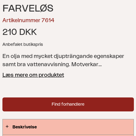
FARVELØS
Artikelnummer 7614
210 DKK
Anbefalet butikspris
En olja med mycket djupträngande egenskaper
samt bra vattenavvisning. Motverkar
sprickbildning, blånad och mögel. Torrhalten i oljan
Læs mere om produktet
är 42 volym-%.
Find forhandlere
Beskrivelse