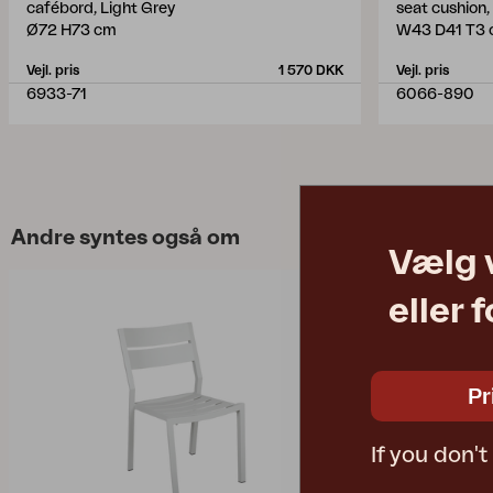
cafébord, Light Grey
seat cushion
Ø72 H73 cm
W43 D41 T3
Vejl. pris
1 570 DKK
Vejl. pris
6933-71
6066-890
Andre syntes også om
Vælg 
eller 
Pr
If you don'