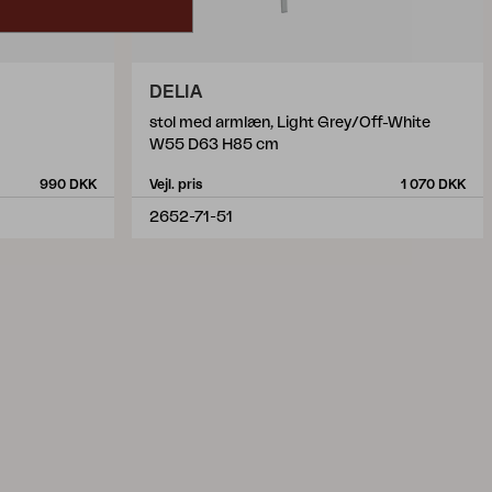
DELIA
stol med armlæn, Light Grey/Off-White
W55 D63 H85 cm
990 DKK
Vejl. pris
1 070 DKK
2652-71-51