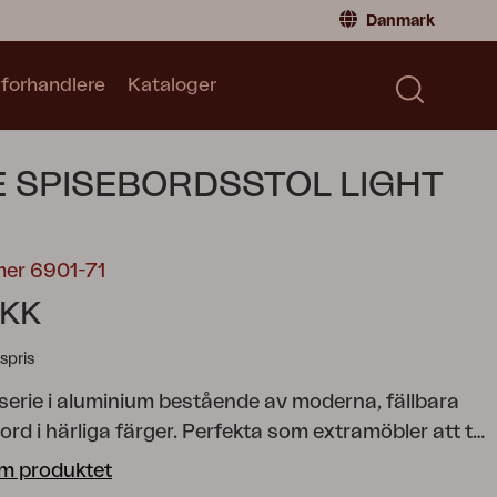
Danmark
 forhandlere
Kataloger
Privatperson
Danmark
|
Denmark
Norge
|
Norway
Kataloger
E SPISEBORDSSTOL LIGHT
Sverige
|
Sweden
Global
|
Global
Tyskland
|
Germany
mer 6901-71
Frankrig
|
France
DKK
Skift til forhandler
spris
 serie i aluminium bestående av moderna, fällbara
ord i härliga färger. Perfekta som extramöbler att ta
v då de i ihopfällt läge tar lite plats.
m produktet