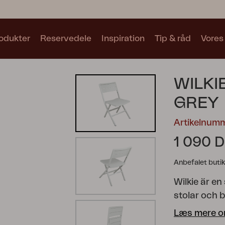
odukter
Reservedele
Inspiration
Tip & råd
Vores
Samlinger
WILKI
Se alle samlinger
GREY
Artikelnum
1 090 
Anbefalet butik
Motty
Blixt
Trolly
Wilkie är en
stolar och b
fram vid beho
Læs mere o