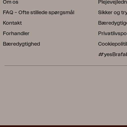
Om os
Plejevejled
FAQ – Ofte stillede spørgsmål
Sikker og t
Kontakt
Bæredygtig
Forhandler
Privatlivspol
Bæredygtighed
Cookiepoliti
#yesBrafa