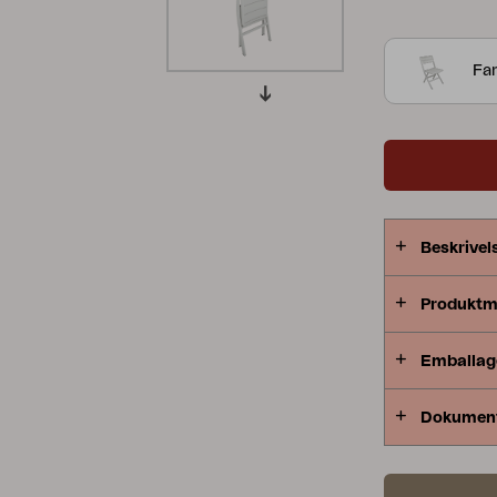
Peace
Grower Greens
Lomma
Far
Kelia
Delia
Lyra
Beskrivel
Produktm
Emballag
Dokumen