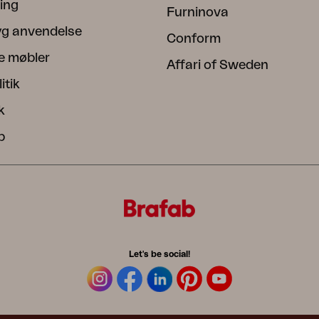
ning
Furninova
ryg anvendelse
Conform
e møbler
Affari of Sweden
itik
k
b
Let's be social!