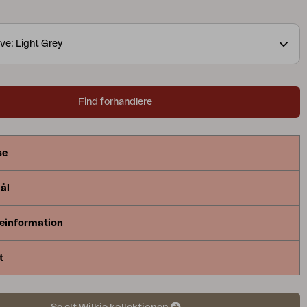
ve: Light Grey
Find forhandlere
se
ål
einformation
t