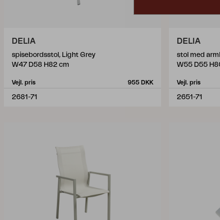
DELIA
DELIA
spisebordsstol, Light Grey
stol med arm
W47 D58 H82 cm
W55 D55 H8
Vejl. pris
955 DKK
Vejl. pris
2681-71
2651-71