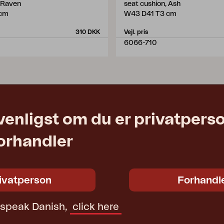
, Raven
seat cushion, Ash
 cm
W43 D41 T3 cm
310 DKK
Vejl. pris
6066-710
venligst om du er privatpers
forhandler
ivatperson
Forhandl
t speak Danish,
click here