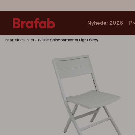
Nyheder 2026
Pr
Startside
Stol
Wilkie Spisebordsstol Light Grey
Produkter
Café sets
Sofa
Lænestol
Stol
Bord
Udekøkken
Solseng
Relax
Hængesofa
Parasol
Pavillion