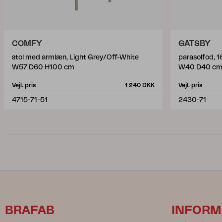
COMFY
GATSBY
stol med armlæn, Light Grey/Off-White
parasolfod, 1
W57 D60 H100 cm
W40 D40 c
Vejl. pris
1 240 DKK
Vejl. pris
4715-71-51
2430-71
BRAFAB
INFORM