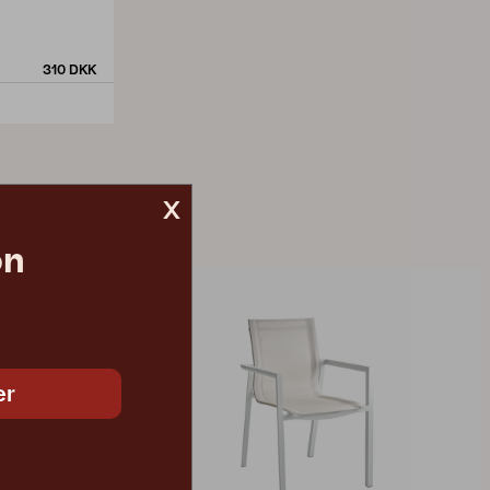
310 DKK
x
on
er