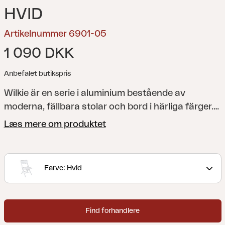
HVID
Artikelnummer 6901-05
1 090 DKK
Anbefalet butikspris
Wilkie är en serie i aluminium bestående av
moderna, fällbara stolar och bord i härliga färger.
Perfekta som extramöbler att ta fram vid behov då
Læs mere om produktet
de i ihopfällt läge tar lite plats.
Farve: Hvid
Find forhandlere