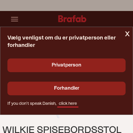
x
Vælg venligst om du er privatperson eller
forhandler
Startside
Stol
Wilkie Spisebordsstol Hvid
Privatperson
Forhandler
If you don't speak Danish,
click here
WILKIE SPISEBORDSSTOL