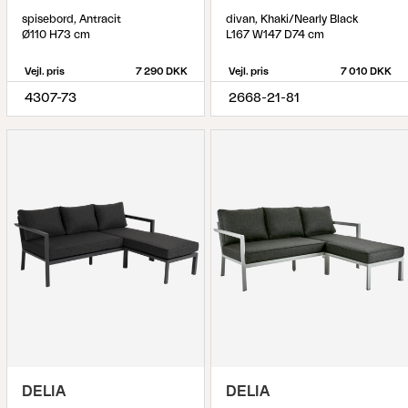
spisebord, Antracit
divan, Khaki/Nearly Black
Ø110 H73 cm
L167 W147 D74 cm
Vejl. pris
7 290 DKK
Vejl. pris
7 010 DKK
4307-73
2668-21-81
DELIA
DELIA