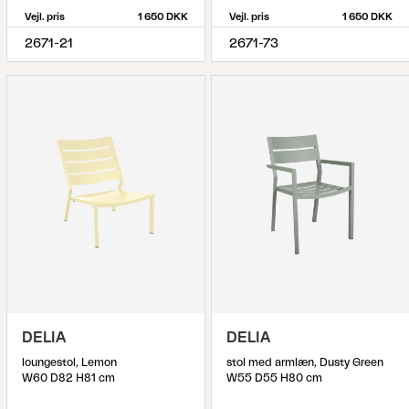
Vejl. pris
1 650 DKK
Vejl. pris
1 650 DKK
2671-21
2671-73
DELIA
DELIA
loungestol, Lemon
stol med armlæn, Dusty Green
W60 D82 H81 cm
W55 D55 H80 cm