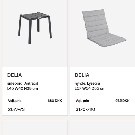
DELIA
DELIA
sidebord, Antracit
hynde, Lysegrå
L45 W40 H39 cm
L57 W54 D55 cm
Vejl. pris
680 DKK
Vejl. pris
535 DKK
2677-73
3170-720