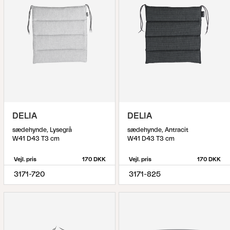
DELIA
DELIA
sædehynde, Lysegrå
sædehynde, Antracit
W41 D43 T3 cm
W41 D43 T3 cm
Vejl. pris
170 DKK
Vejl. pris
170 DKK
3171-720
3171-825