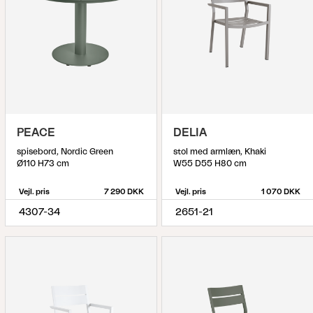
PEACE
DELIA
spisebord, Nordic Green
stol med armlæn, Khaki
Ø110 H73 cm
W55 D55 H80 cm
Vejl. pris
7 290 DKK
Vejl. pris
1 070 DKK
4307-34
2651-21