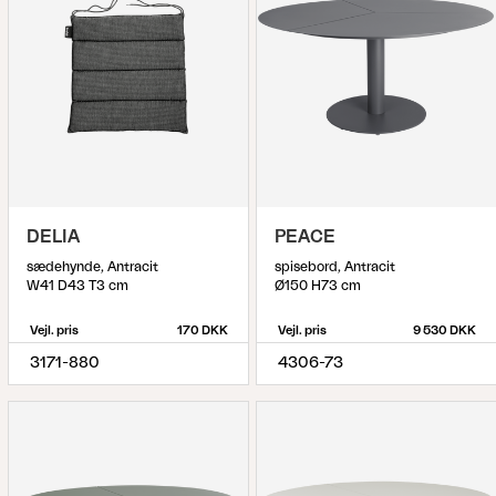
DELIA
PEACE
sædehynde, Antracit
spisebord, Antracit
W41 D43 T3 cm
Ø150 H73 cm
Vejl. pris
170 DKK
Vejl. pris
9 530 DKK
3171-880
4306-73