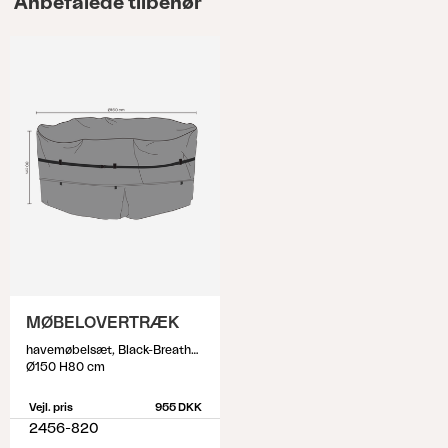
Anbefalede tilbehør
MØBELOVERTRÆK
havemøbelsæt, Black-Breathable
Ø150 H80 cm
Vejl. pris
955 DKK
2456-820