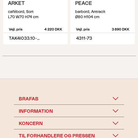
ARKET
PEACE
cafébord, Sort
barbord, Antracit
L70 W70 H74 cm
Ø80 H104 cm
Vejl. pris
4 220 DKK
Vejl. pris
3 890 DKK
TAK4I033.10-10-H74
4311-73
BRAFAB
INFORMATION
KONCERN
TIL FORHANDLERE OG PRESSEN