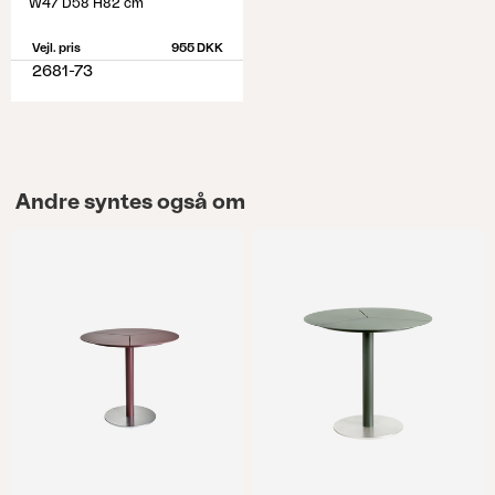
W47 D58 H82 cm
Vejl. pris
955 DKK
2681-73
Andre syntes også om