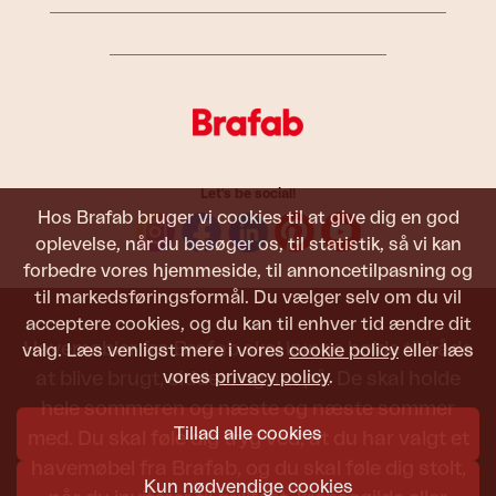
Let's be social!
Hos Brafab bruger vi cookies til at give dig en god
oplevelse, når du besøger os, til statistik, så vi kan
forbedre vores hjemmeside, til annoncetilpasning og
til markedsføringsformål. Du vælger selv om du vil
acceptere cookies, og du kan til enhver tid ændre dit
Havemøbler fra Brafab skal kunne holde til både
valg. Læs venligst mere i vores
cookie policy
eller læs
vores
privacy policy
.
at blive brugt, siddet i og set på. De skal holde
hele sommeren og næste og næste sommer
Tillad alle cookies
med. Du skal føle dig tryg ved, at du har valgt et
havemøbel fra Brafab, og du skal føle dig stolt,
Kun nødvendige cookies