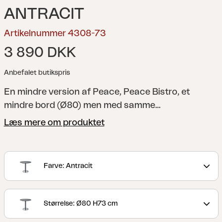
ANTRACIT
Artikelnummer 4308-73
3 890 DKK
Anbefalet butikspris
En mindre version af Peace, Peace Bistro, et
mindre bord (Ø80) men med samme
gennemtænkte og veludførte design. Det er perfekt
Læs mere om produktet
i størrelsen til mindre rum og også velegnet til
offentlige miljøer. Den afrundede, delte bordplade
spejler designet af søjlen og giver mere benplads.
Farve: Antracit
Bundpladen er dækket med en børstet anodiseret
aluminiumsflade, der er designet til at modstå slid
fra sko.
Peace er en moderne bordkollektion, hvor
Størrelse: Ø80 H73 cm
det karakteristiske Peace-mønster pryder toppen.