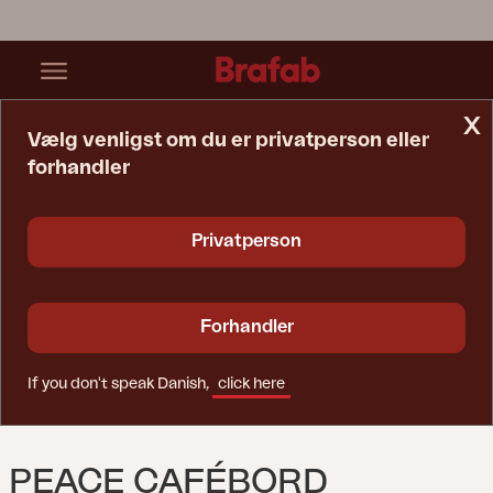
x
Vælg venligst om du er privatperson eller
forhandler
Startside
Bord
Peace Cafébord Antracit
Privatperson
Forhandler
If you don't speak Danish,
click here
PEACE CAFÉBORD