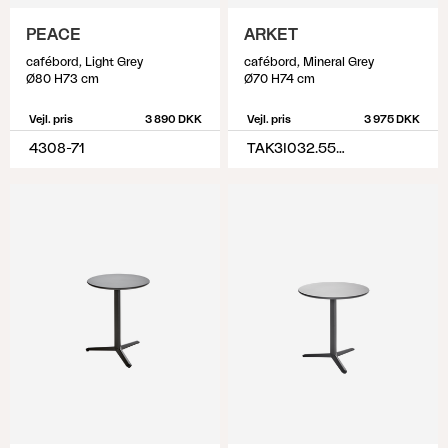
PEACE
ARKET
cafébord, Light Grey
cafébord, Mineral Grey
Ø80 H73 cm
Ø70 H74 cm
Vejl. pris
3 890 DKK
Vejl. pris
3 975 DKK
4308-71
TAK3I032.55-55-H74