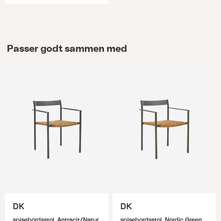
Passer godt sammen med
DK
DK
spisebordsstol, Antracit/Natur
spisebordsstol, Nordic Green/Natur