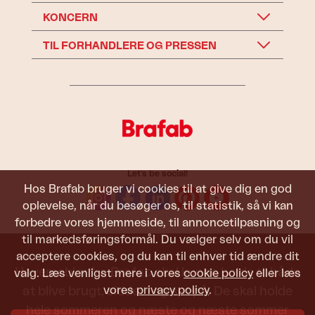
KONCERN
TIL FORHANDLERE OG PRESSEN
Let's be social!
Hos Brafab bruger vi cookies til at give dig en god
oplevelse, når du besøger os, til statistik, så vi kan
forbedre vores hjemmeside, til annoncetilpasning og
til markedsføringsformål. Du vælger selv om du vil
acceptere cookies, og du kan til enhver tid ændre dit
Havemøbler fra Brafab skal kunne holde til både
valg. Læs venligst mere i vores
cookie policy
eller læs
at blive brugt, siddet i og set på. De skal holde
vores
privacy policy
.
hele sommeren og næste og næste sommer