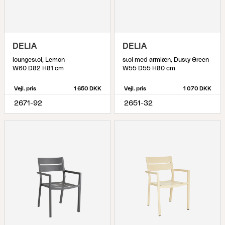
DELIA
DELIA
loungestol, Lemon
stol med armlæn, Dusty Green
W60 D82 H81 cm
W55 D55 H80 cm
Vejl. pris
1 650 DKK
Vejl. pris
1 070 DKK
2671-92
2651-32