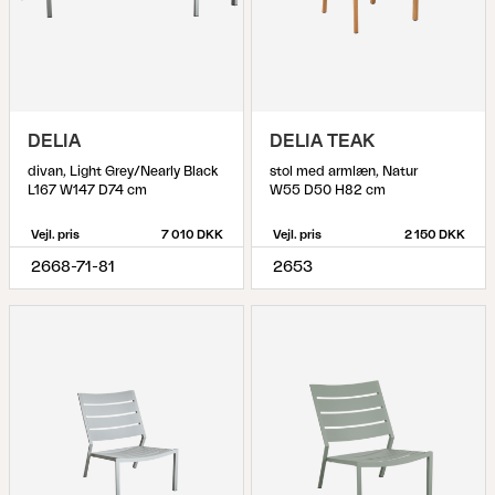
DELIA
DELIA TEAK
divan, Light Grey/Nearly Black
stol med armlæn, Natur
L167 W147 D74 cm
W55 D50 H82 cm
Vejl. pris
7 010 DKK
Vejl. pris
2 150 DKK
2668-71-81
2653