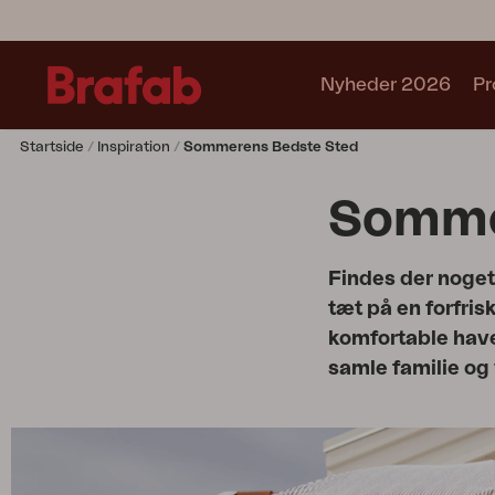
Nyheder 2026
Pr
Startside
Inspiration
Sommerens Bedste Sted
Produkter
Café sets
Somme
Sofa
Lænestol
Findes der noget
Stol
tæt på en forfri
Bord
komfortable have
Udekøkken
samle familie og
Solseng
Relax
Hængesofa
Parasol
Pavillion