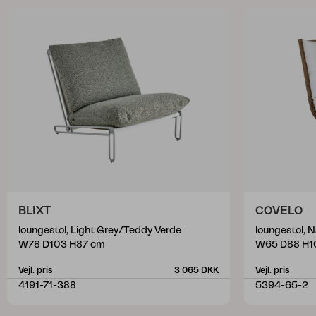
BLIXT
COVELO
loungestol, Light Grey/Teddy Verde
loungestol, 
W78 D103 H87 cm
W65 D88 H1
Vejl. pris
3 065 DKK
Vejl. pris
4191-71-388
5394-65-2