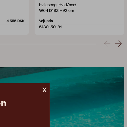
hvileseng, Hvid/sort
W64 D192 H92 cm
4 555 DKK
Vejl. pris
5180-50-81
x
on