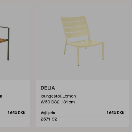
DELIA
ur
loungestol, Lemon
W60 D82 H81 cm
1 650 DKK
Vejl. pris
1 650 DKK
2671-92