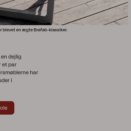
r blevet en ægte Brafab-klassiker.
en dejlig
 et par
dørsmøblerne har
der i
ole