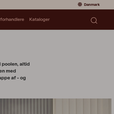
Danmark
 forhandlere
Kataloger
Privatperson
Danmark
|
Denmark
Norge
|
Norway
Kataloger
Sverige
|
Sweden
Global
|
Global
Tyskland
|
Germany
poolen, altid
Frankrig
|
France
len med
Skift til forhandler
appe af – og