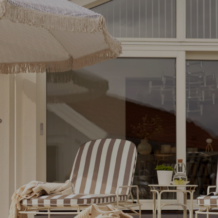
Peace
Grower Greens
Lomma
Kelia
Delia
Lyra