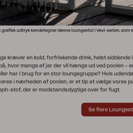
t grafisk udtryk kendetegner denne loungestol i Vevi-serien, som e
kræver en kold, forfriskende drink, helst siddende i 
på, hvor mange af jer der vil hænge ud ved poolen – er
eller har I brug for en stor loungegruppe? Hvis uden
eres i nærheden af poolen, er et tip at vælge vores pu
ph-stof, der er modstandsdygtige over for fugt.
Se flere Loungest