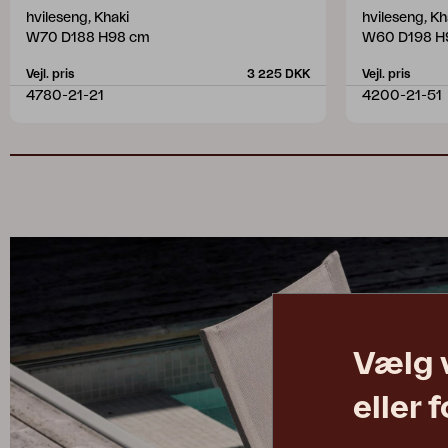
hvileseng, Khaki
hvileseng, K
W70 D188 H98 cm
W60 D198 H
Vejl. pris
3 225 DKK
Vejl. pris
4780-21-21
4200-21-51
Vælg 
eller 