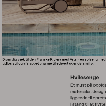
Drøm dig væk til den Franske Riviera med Arts – en solseng med t
tidløs stil og afslappet charme til ethvert udendørsmiljø.
Hvilesenge
Et must på pooldæk
materialer, design
liggende til oprets
i stand til at flyt