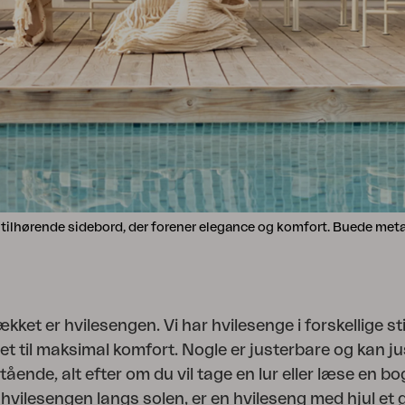
ilhørende sidebord, der forener elegance og komfort. Buede metalr
ket er hvilesengen. Vi har hvilesenge i forskellige sti
et til maksimal komfort. Nogle er justerbare og kan ju
tående, alt efter om du vil tage en lur eller læse en bo
te hvilesengen langs solen, er en hvileseng med hjul et 