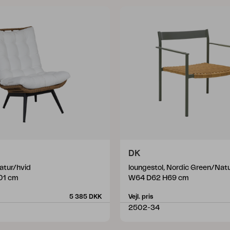
DK
Natur/hvid
loungestol, Nordic Green/Nat
01 cm
W64 D62 H69 cm
5 385 DKK
Vejl. pris
2502-34