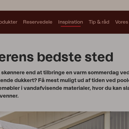
odukter
Reservedele
Inspiration
Tip & råd
Vores
Samlinger
rens bedste sted
Se alle samlinger
 skønnere end at tilbringe en varm sommerdag ved 
skende dukkert? Få mest muligt ud af tiden ved poo
møbler i vandafvisende materialer, hvor du kan sl
 venner.
Motty
Blixt
Trolly