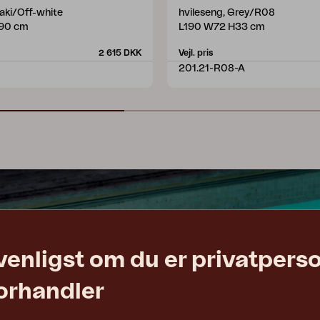
haki/Off-white
hvileseng, Grey/R08
90 cm
L190 W72 H33 cm
2 615 DKK
Vejl. pris
201.21-R08-A
venligst om du er privatpers
forhandler