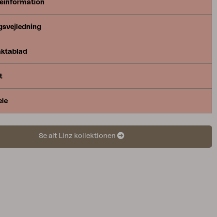
einformation
gsvejledning
aktablad
t
ele
Se alt Linz kollektionen