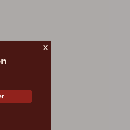
x
on
er