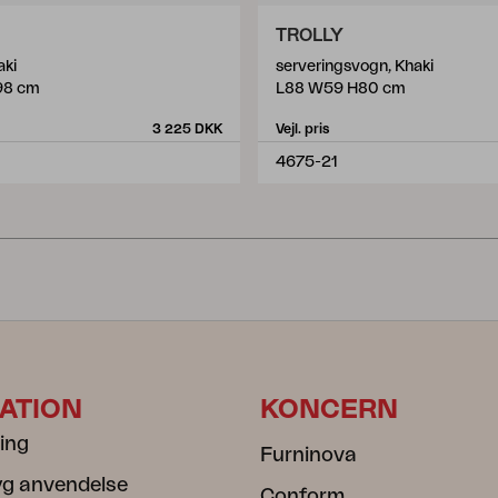
TROLLY
aki
serveringsvogn, Khaki
98 cm
L88 W59 H80 cm
3 225 DKK
Vejl. pris
4675-21
ATION
KONCERN
ning
Furninova
ryg anvendelse
Conform