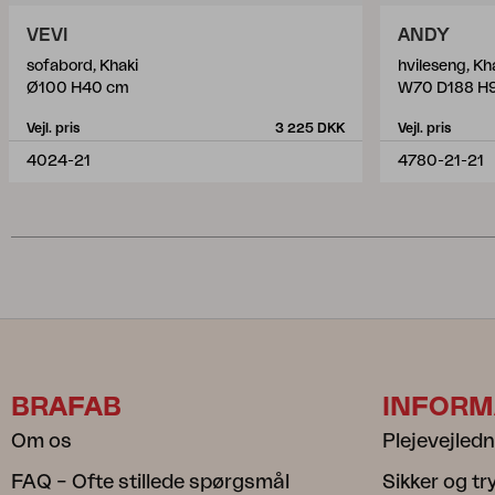
VEVI
ANDY
sofabord, Khaki
hvileseng, Kh
Ø100 H40 cm
W70 D188 H
Vejl. pris
3 225 DKK
Vejl. pris
4024-21
4780-21-21
BRAFAB
INFORM
Om os
Plejevejled
FAQ – Ofte stillede spørgsmål
Sikker og t