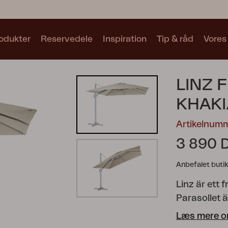
odukter
Reservedele
Inspiration
Tip & råd
Vores
Samlinger
LINZ 
Se alle samlinger
KHAKI
Artikelnum
3 890 
Anbefalet butik
Motty
Blixt
Trolly
Linz är ett 
Parasollet ä
av 250 g po
Læs mere o
parasollfots