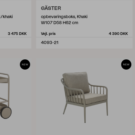
GÄSTER
t/khaki
opbevaringsboks, Khaki
W107 D58 H62 cm
3 475 DKK
Vejl. pris
4 390 DKK
4093-21