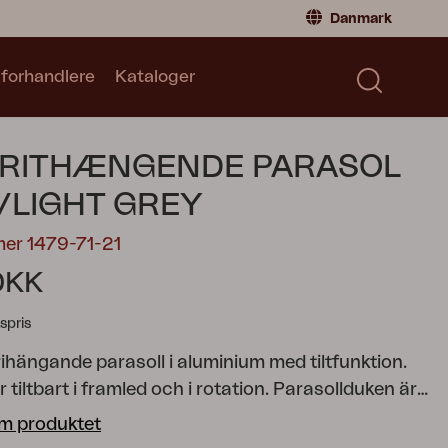
Danmark
 forhandlere
Kataloger
Privatperson
Danmark
|
Denmark
Norge
|
Norway
Kataloger
FRITHÆNGENDE PARASOL
Sverige
|
Sweden
Global
|
Global
/LIGHT GREY
Tyskland
|
Germany
mer 1479-71-21
Frankrig
|
France
DKK
Skift til forhandler
spris
frihängande parasoll i aluminium med tiltfunktion.
r tiltbart i framled och i rotation. Parasollduken är
lyester. Fotkors ingår och det måste förankras med
m produktet
vikter eller skruvas fast i marken. Parasollfotsvikter