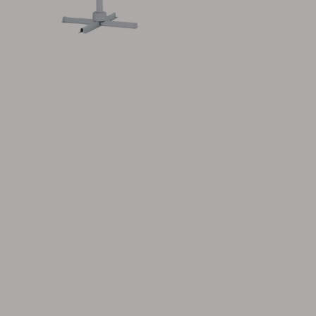
Tilbehør
Hynde
Opbevaring
Møbelovertræk
Vedligeholdelsesprodukter
Sæt