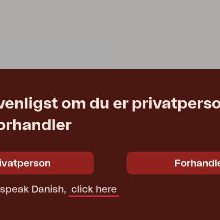
venligst om du er privatpers
forhandler
ivatperson
Forhandl
t speak Danish,
click here
tur/sort
m