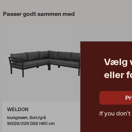
Passer godt sammen med
Vælg 
eller 
Pr
WELDON
CIRCUS
If you don'
loungesæt, Sort/grå
spisebord, Na
W226/226 D82 H80 cm
Ø180 H73 c