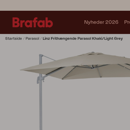
Nyheder 2026
Pr
Startside
Parasol
Linz Frithængende Parasol Khaki/Light Grey
Produkter
Café sets
Sofa
Lænestol
Stol
Bord
Udekøkken
Solseng
Relax
Hængesofa
Parasol
Pavillion