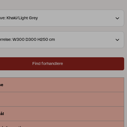
ve: Khaki/Light Grey
ørrelse: W300 D300 H250 cm
Find forhandlere
se
ål