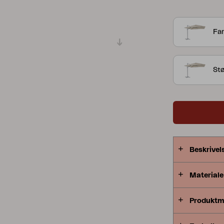
ingår ej.
Peace
Grower Greens
Lomma
Far
St
Kelia
Delia
Lyra
Beskrivel
Materiale
Produktm