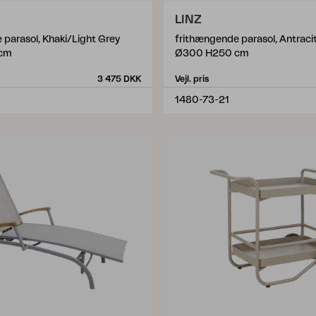
LINZ
 parasol, Khaki/Light Grey
frithængende parasol, Antraci
cm
Ø300 H250 cm
3 475 DKK
Vejl. pris
1480-73-21