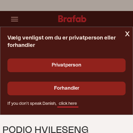
x
Vælg venligst om du er privatperson eller
forhandler
Startside
Solseng
Podio Hvileseng Grey/R08
Privatperson
Forhandler
If you don't speak Danish,
click here
PODIO HVILESENG