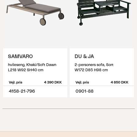
SAMVARO
DU & JA
hvileseng, Khaki/Soft Dawn
2-personers sofa, Sort
L218 W92 SH40 cm
W172 D85 H98 cm
Vejl. pris
4 390 DKK
Vejl. pris
4 850 DKK
4158-21-796
0901-88