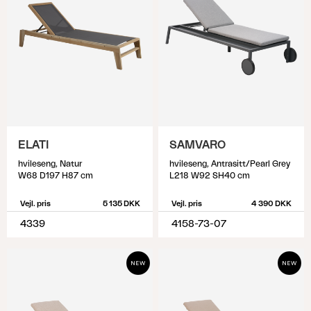
ELATI
SAMVARO
hvileseng, Natur
hvileseng, Antrasitt/Pearl Grey
W68 D197 H87 cm
L218 W92 SH40 cm
Vejl. pris
5 135 DKK
Vejl. pris
4 390 DKK
4339
4158-73-07