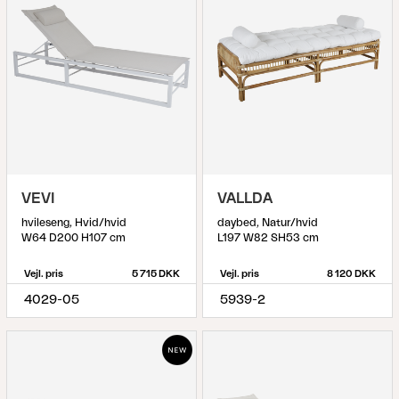
VEVI
VALLDA
hvileseng, Hvid/hvid
daybed, Natur/hvid
W64 D200 H107 cm
L197 W82 SH53 cm
Vejl. pris
5 715 DKK
Vejl. pris
8 120 DKK
4029-05
5939-2