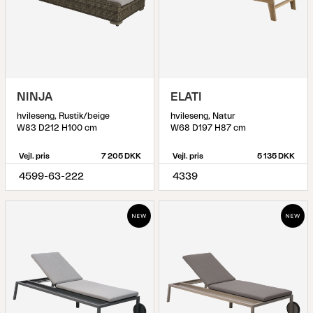
NINJA
ELATI
hvileseng, Rustik/beige
hvileseng, Natur
W83 D212 H100 cm
W68 D197 H87 cm
Vejl. pris
7 205 DKK
Vejl. pris
5 135 DKK
4599-63-222
4339