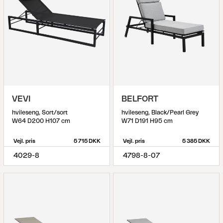
VEVI
BELFORT
hvileseng, Sort/sort
hvileseng, Black/Pearl Grey
W64 D200 H107 cm
W71 D191 H95 cm
Vejl. pris
5 715 DKK
Vejl. pris
5 385 DKK
4029-8
4798-8-07