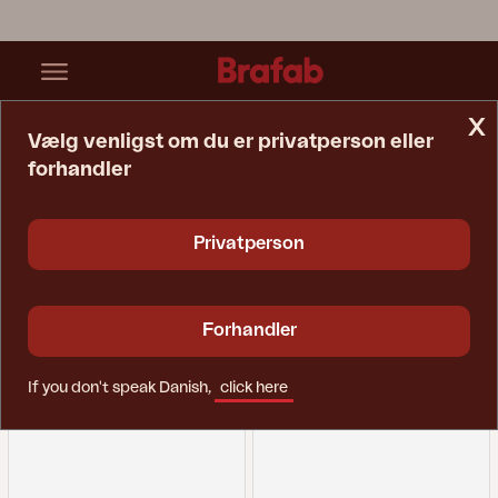
x
Vælg venligst om du er privatperson eller
forhandler
Startside
Solseng
Solseng
Privatperson
Forhandler
If you don't speak Danish,
click here
Filtrer