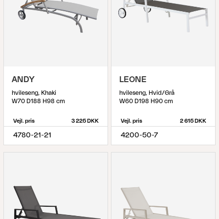
ANDY
LEONE
hvileseng, Khaki
hvileseng, Hvid/Grå
W70 D188 H98 cm
W60 D198 H90 cm
Vejl. pris
3 225 DKK
Vejl. pris
2 615 DKK
4780-21-21
4200-50-7