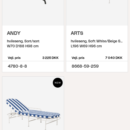
ANDY
ARTS
hvileseng, Sort/sort
hvileseng, Soft White/Beige Stripes
W70 D188 H98 cm
L196 W69 H96 cm
Vejl. pris
3 225 DKK
Vejl. pris
7 040 DKK
4780-8-8
8668-59-259