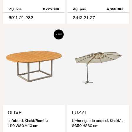
Vejl. pris
3 725 DKK
Vejl. pris
4 055 DKK
6911-21-232
2417-21-27
OLIVE
LUZZI
sofabord, Khaki/Bambu
frithængende parasol, Khaki/Light Grey
L110 W80 H40 cm
Ø350 H260 cm