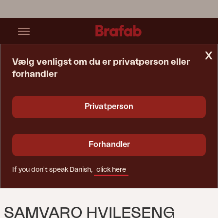
x
Vælg venligst om du er privatperson eller
forhandler
Startside
Solseng
Samvaro Hvileseng Khaki/Soft Dawn
Privatperson
Forhandler
If you don't speak Danish,
click here
SAMVARO HVILESENG