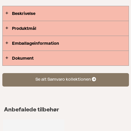
serien, hvor detaljerne er i fokus. Kollektionen fås i
flere farver og omfatter sofaer, spisebordssæt,
Beskrivelse
hvilestole og serveringsvogne – hvilket gør det
nemt at matche hele terrassen i samme stil.
Produktmål
Emballageinformation
Dokument
Se alt Samvaro kollektionen
Anbefalede tilbehør