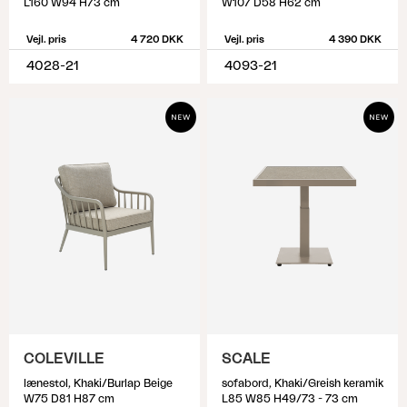
L160 W94 H73 cm
W107 D58 H62 cm
Vejl. pris
4 720 DKK
Vejl. pris
4 390 DKK
4028-21
4093-21
COLEVILLE
SCALE
lænestol, Khaki/Burlap Beige
sofabord, Khaki/Greish keramik
W75 D81 H87 cm
L85 W85 H49/73 - 73 cm