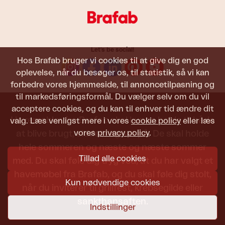
Let's be social!
Hos Brafab bruger vi cookies til at give dig en god
oplevelse, når du besøger os, til statistik, så vi kan
forbedre vores hjemmeside, til annoncetilpasning og
til markedsføringsformål. Du vælger selv om du vil
acceptere cookies, og du kan til enhver tid ændre dit
Havemøbler fra Brafab skal kunne holde til både
valg. Læs venligst mere i vores
cookie policy
eller læs
vores
privacy policy
.
at blive brugt, siddet i og set på. De skal holde
hele sommeren og næste og næste sommer
Tillad alle cookies
med. Du skal føle dig tryg ved, at du har valgt et
havemøbel fra Brafab, og du skal føle dig stolt,
Kun nødvendige cookies
når du inviterer til grillfest, krebsegilde eller
sankthansaften.
Indstillinger