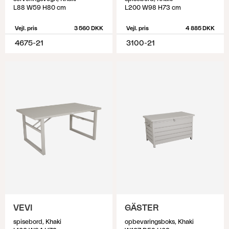
L88 W59 H80 cm
L200 W98 H73 cm
Vejl. pris
3 560 DKK
Vejl. pris
4 885 DKK
4675-21
3100-21
VEVI
GÄSTER
spisebord, Khaki
opbevaringsboks, Khaki