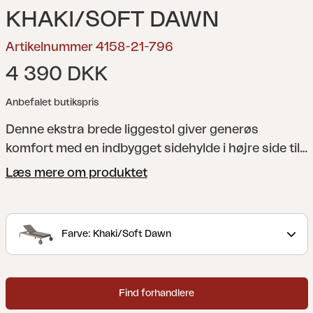
KHAKI/SOFT DAWN
Artikelnummer 4158-21-796
4 390 DKK
Anbefalet butikspris
Denne ekstra brede liggestol giver generøs
komfort med en indbygget sidehylde i højre side til
drinks, bøger eller solcreme. Takket være hjulene er
Læs mere om produktet
den nem at flytte, og med bløde stoffer og et
design, der er skabt til afslapning, tilføjer den
endnu mere komfort og elegance til dit
Farve: Khaki/Soft Dawn
udendørsmiljø. Puden har TPU-foring.
En moderne,
men klassisk serie i aluminium, der giver mange
kombinationsmuligheder. De runde og bløde
Find forhandlere
former skaber en behagelig og indbydende følelse i