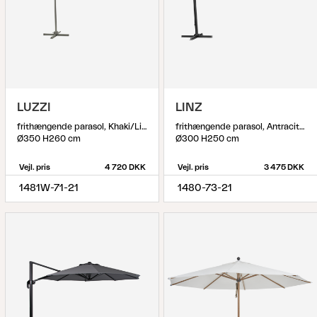
LUZZI
LINZ
frithængende parasol, Khaki/Light Grey
frithængende parasol, Antracit/khaki
Ø350 H260 cm
Ø300 H250 cm
Vejl. pris
4 720 DKK
Vejl. pris
3 475 DKK
1481W-71-21
1480-73-21