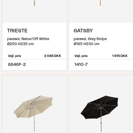
TRIESTE
GATSBY
parasol, Natur/Off-White
parasol, Grey Stripe
Ø250 H235 cm
Ø185 H230 cm
Vejl. pris
2 065 DKK
Vejl. pris
1 815 DKK
8846F-2
1410-7