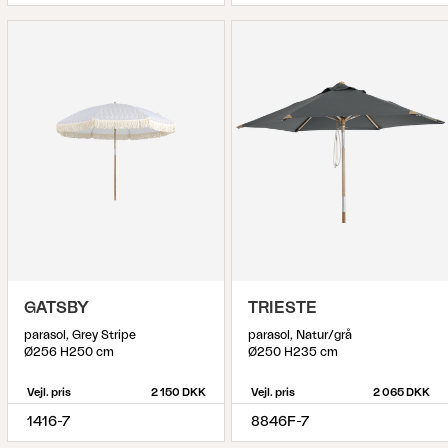
GATSBY
TRIESTE
parasol, Grey Stripe
parasol, Natur/grå
Ø256 H250 cm
Ø250 H235 cm
Vejl. pris
2 150 DKK
Vejl. pris
2 065 DKK
1416-7
8846F-7