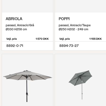
ABRIOLA
POPPI
parasol, Antracit/Grå
parasol, Antracit/Taupe
Ø330 H258 cm
Ø250 H202 - 249 cm
Vejl. pris
1 570 DKK
Vejl. pris
1 155 DKK
8892-0-71
8894-73-27