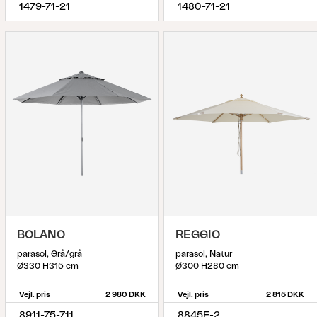
1479-71-21
1480-71-21
BOLANO
REGGIO
parasol, Grå/grå
parasol, Natur
Ø330 H315 cm
Ø300 H280 cm
Vejl. pris
2 980 DKK
Vejl. pris
2 815 DKK
8911-75-711
8845F-2