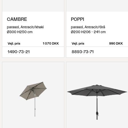
CAMBRE
POPPI
parasol, Antracit/khaki
parasol, Antracit/Grå
Ø300 H250 cm
Ø200 H206 - 241 cm
Vejl. pris
1 070 DKK
Vejl. pris
990 DKK
1490-73-21
8893-73-71