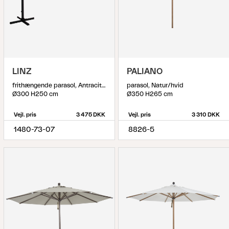
LINZ
PALIANO
frithængende parasol, Antracit/Grå
parasol, Natur/hvid
Ø300 H250 cm
Ø350 H265 cm
Vejl. pris
3 475 DKK
Vejl. pris
3 310 DKK
1480-73-07
8826-5