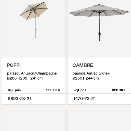
POPPI
CAMBRE
parasol, Antracit/Champagne
parasol, Antracit/khaki
Ø200 H206 - 241 cm
Ø250 H244 cm
Vejl. pris
990 DKK
Vejl. pris
825 DKK
8893-73-21
1470-73-21