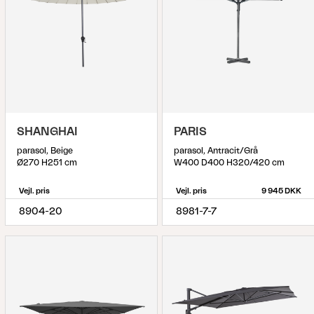
SHANGHAI
PARIS
parasol, Beige
parasol, Antracit/Grå
Ø270 H251 cm
W400 D400 H320/420 cm
Vejl. pris
Vejl. pris
9 945 DKK
8904-20
8981-7-7