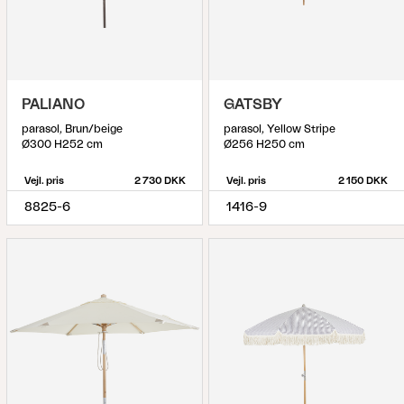
PALIANO
GATSBY
parasol, Brun/beige
parasol, Yellow Stripe
Ø300 H252 cm
Ø256 H250 cm
Vejl. pris
2 730 DKK
Vejl. pris
2 150 DKK
8825-6
1416-9