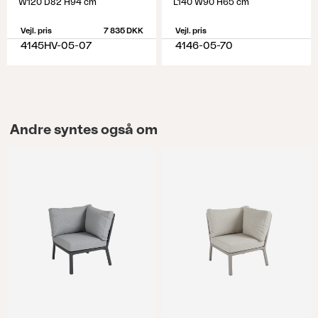
W120 D82 H94 cm
L140 W90 H65 cm
Vejl. pris
7 835 DKK
Vejl. pris
4145HV-05-07
4146-05-70
Andre syntes også om