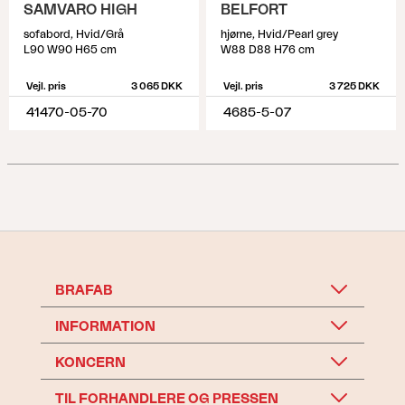
SAMVARO HIGH
BELFORT
sofabord, Hvid/Grå
hjørne, Hvid/Pearl grey
L90 W90 H65 cm
W88 D88 H76 cm
Vejl. pris
3 065 DKK
Vejl. pris
3 725 DKK
41470-05-70
4685-5-07
BRAFAB
INFORMATION
KONCERN
TIL FORHANDLERE OG PRESSEN