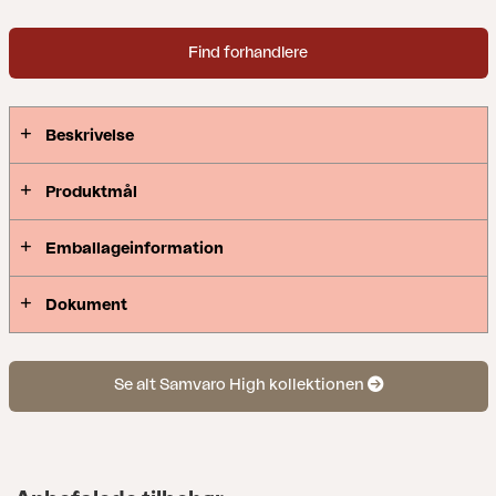
denne nye serie, hvor detaljerne er i fokus. Fås med
stel i hvid, grå eller khaki-aluminium.
Find forhandlere
Beskrivelse
Produktmål
Emballageinformation
Dokument
Se alt Samvaro High kollektionen