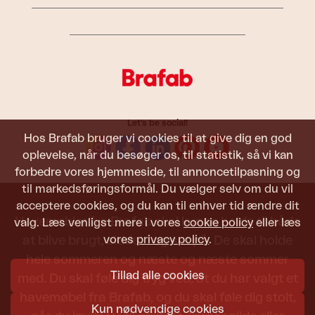
Let's be social!
Hos Brafab bruger vi cookies til at give dig en god
oplevelse, når du besøger os, til statistik, så vi kan
forbedre vores hjemmeside, til annoncetilpasning og
til markedsføringsformål. Du vælger selv om du vil
acceptere cookies, og du kan til enhver tid ændre dit
Havemøbler fra Brafab skal kunne holde til både
valg. Læs venligst mere i vores
cookie policy
eller læs
vores
privacy policy
.
at blive brugt, siddet i og set på. De skal holde
hele sommeren og næste og næste sommer
Tillad alle cookies
med. Du skal føle dig tryg ved, at du har valgt et
havemøbel fra Brafab, og du skal føle dig stolt,
Kun nødvendige cookies