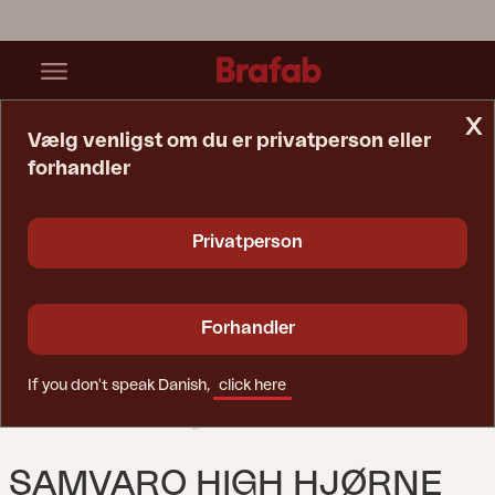
x
Vælg venligst om du er privatperson eller
forhandler
Startside
Sofa
Samvaro High Hjørne Hvid/Pearl Grey
Privatperson
Forhandler
If you don't speak Danish,
click here
SAMVARO HIGH HJØRNE