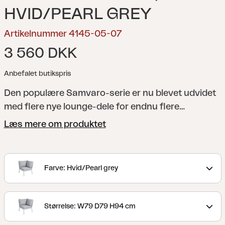
HVID/PEARL GREY
Artikelnummer 4145-05-07
3 560 DKK
Anbefalet butikspris
Den populære Samvaro-serie er nu blevet udvidet
med flere nye lounge-dele for endnu flere
kombinationsmuligheder. Denne hjørnedel har
Læs mere om produktet
behagelige hynder i olefinstof med vandafvisende
for. Den lidt lavere højde er perfekt til både
afslapning og kaffestunder. Findes i to
Farve: Hvid/Pearl grey
farvekombinationer.
En moderne og samtidig
klassisk serie i aluminium med en række forskellige
kombinationsmuligheder. De runde og bløde
Størrelse: W79 D79 H94 cm
former giver et behageligt og indbydende look i