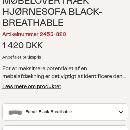
MØBELOVERTRÆK
HJØRNESOFA BLACK-
BREATHABLE
Artikelnummer 2453-820
1 420 DKK
Anbefalet butikspris
For at maksimere potentialet af en
møbelafdækning er det vigtigt at identificere den
passende størrelse. Hvis møbelafdækningen er for
Læs mere om produktet
stram, kan visse dele af havemøblerne forblive
ubeskyttede, og/eller dele af afdækningen kan
strækkes, hvilket medfører unødvendig slid på
Farve: Black-Breathable
materialet. Hvis møbelafdækningen er for stor, kan
den hænge ned og øge risikoen for vandansamling.