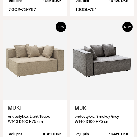
Vejl. pris
16 575 DKK
Vejl. pris
16 420 DKK
7002-73-787
1305L-781
MUKI
MUKI
endestykke, Light Taupe
endestykke, Smokey Grey
W140 D100 H75 cm
W140 D100 H75 cm
Vejl. pris
16 420 DKK
Vejl. pris
16 420 DKK