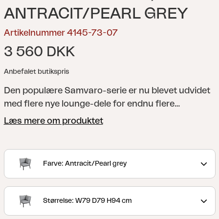
ANTRACIT/PEARL GREY
Artikelnummer 4145-73-07
3 560 DKK
Anbefalet butikspris
Den populære Samvaro-serie er nu blevet udvidet
med flere nye lounge-dele for endnu flere
kombinationsmuligheder. Denne hjørnedel har
Læs mere om produktet
behagelige hynder i olefinstof med vandafvisende
for. Den lidt lavere højde er perfekt til både
afslapning og kaffestunder. Findes i to
Farve: Antracit/Pearl grey
farvekombinationer.
En moderne og samtidig
klassisk serie i aluminium med en række forskellige
kombinationsmuligheder. De runde og bløde
Størrelse: W79 D79 H94 cm
former giver et behageligt og indbydende look i