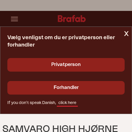
x
Vælg venligst om du er privatperson eller
forhandler
Startside
Sofa
Samvaro High Hjørne Antracit/Pearl Grey
Privatperson
Forhandler
If you don't speak Danish,
click here
SAMVARO HIGH HJØRNE