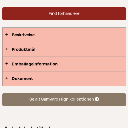
denne nye serie, hvor detaljerne er i fokus. Fås med
stel i hvid, grå eller khaki-aluminium.
Find forhandlere
Beskrivelse
Produktmål
Emballageinformation
Dokument
Se alt Samvaro High kollektionen