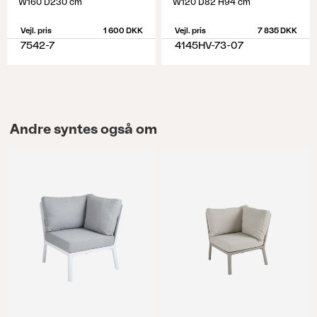
W160 D230 cm
W120 D82 H94 cm
Vejl. pris
1 600 DKK
Vejl. pris
7 835 DKK
7542-7
4145HV-73-07
Andre syntes også om