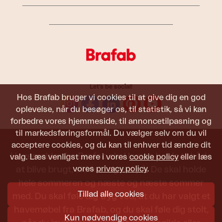
Let's be social!
Hos Brafab bruger vi cookies til at give dig en god
oplevelse, når du besøger os, til statistik, så vi kan
forbedre vores hjemmeside, til annoncetilpasning og
til markedsføringsformål. Du vælger selv om du vil
acceptere cookies, og du kan til enhver tid ændre dit
Havemøbler fra Brafab skal kunne holde til både
valg. Læs venligst mere i vores
cookie policy
eller læs
vores
privacy policy
.
at blive brugt, siddet i og set på. De skal holde
hele sommeren og næste og næste sommer
Tillad alle cookies
med. Du skal føle dig tryg ved, at du har valgt et
havemøbel fra Brafab, og du skal føle dig stolt,
Kun nødvendige cookies