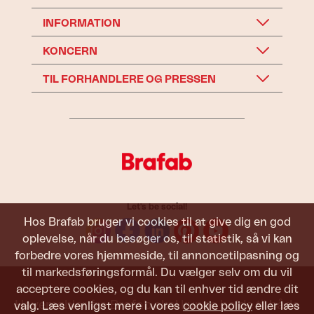
INFORMATION
KONCERN
TIL FORHANDLERE OG PRESSEN
Let's be social!
Hos Brafab bruger vi cookies til at give dig en god
oplevelse, når du besøger os, til statistik, så vi kan
forbedre vores hjemmeside, til annoncetilpasning og
til markedsføringsformål. Du vælger selv om du vil
acceptere cookies, og du kan til enhver tid ændre dit
Havemøbler fra Brafab skal kunne holde til både
valg. Læs venligst mere i vores
cookie policy
eller læs