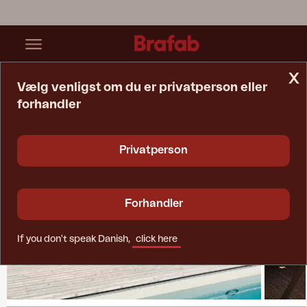
x
Vælg venligst om du er privatperson eller
forhandler
Startside
Collections
Samvaro High
Privatperson
Forhandler
If you don't speak Danish,
click here