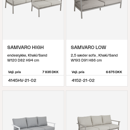
SAMVARO HIGH
SAMVARO LOW
endestykke, Khaki/Sand
2,5 sæder sofa , Khaki/Sand
W120 D82 H94 cm
W193 D91 H86 cm
Vejl. pris
7 835 DKK
Vejl. pris
6 875 DKK
4145HV-21-02
4152-21-02