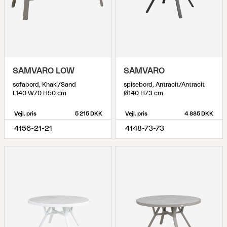
SAMVARO LOW
SAMVARO
sofabord, Khaki/Sand
spisebord, Antracit/Antracit
L140 W70 H50 cm
Ø140 H73 cm
Vejl. pris
5 215 DKK
Vejl. pris
4 885 DKK
4156-21-21
4148-73-73