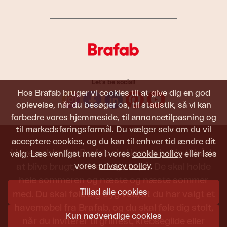
Let's be social!
Hos Brafab bruger vi cookies til at give dig en god
oplevelse, når du besøger os, til statistik, så vi kan
forbedre vores hjemmeside, til annoncetilpasning og
til markedsføringsformål. Du vælger selv om du vil
acceptere cookies, og du kan til enhver tid ændre dit
Havemøbler fra Brafab skal kunne holde til både
valg. Læs venligst mere i vores
cookie policy
eller læs
vores
privacy policy
.
at blive brugt, siddet i og set på. De skal holde
hele sommeren og næste og næste sommer
Tillad alle cookies
med. Du skal føle dig tryg ved, at du har valgt et
havemøbel fra Brafab, og du skal føle dig stolt,
Kun nødvendige cookies
når du inviterer til grillfest, krebsegilde eller