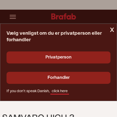
x
Vælg venligst om du er privatperson eller
forhandler
Startside
Sofa
Samvaro High 3-Personers Sofa Antracit/Pearl Grey
Privatperson
Forhandler
If you don't speak Danish,
click here