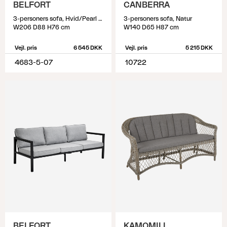
BELFORT
CANBERRA
3-personers sofa, Hvid/Pearl grey
3-personers sofa, Natur
W206 D88 H76 cm
W140 D65 H87 cm
Vejl. pris
6 545 DKK
Vejl. pris
5 215 DKK
4683-5-07
10722
BELFORT
KAMOMILL