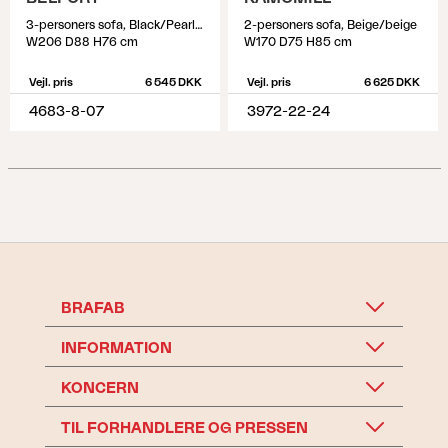
3-personers sofa, Black/Pearl Grey
2-personers sofa, Beige/beige
W206 D88 H76 cm
W170 D75 H85 cm
Vejl. pris
6 545 DKK
Vejl. pris
6 625 DKK
4683-8-07
3972-22-24
BRAFAB
INFORMATION
KONCERN
TIL FORHANDLERE OG PRESSEN