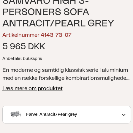
SAMVARO HIGH 3-
PERSONERS SOFA
ANTRACIT/PEARL GREY
Artikelnummer 4143-73-07
5 965 DKK
Anbefalet butikspris
En moderne og samtidig klassisk serie i aluminium
med en række forskellige kombinationsmuligheder.
De runde og bløde former giver et behageligt og
Læs mere om produktet
indbydende look i denne nye serie, hvor detaljerne
er i fokus. Fås med stel i hvid, grå eller khaki-
aluminium.
Farve: Antracit/Pearl grey