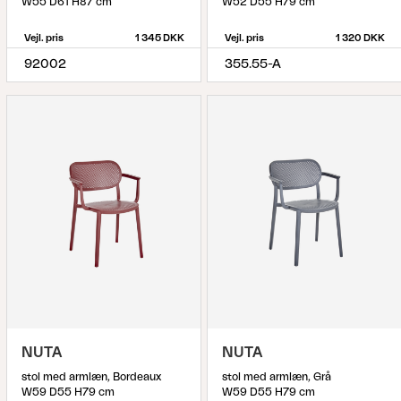
W55 D61 H87 cm
W52 D55 H79 cm
Vejl. pris
1 345 DKK
Vejl. pris
1 320 DKK
92002
355.55-A
NUTA
NUTA
stol med armlæn, Bordeaux
stol med armlæn, Grå
W59 D55 H79 cm
W59 D55 H79 cm