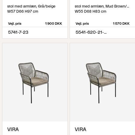
stol med armlæn, Grå/beige
stol med armlæn, Mud Brown/Khaki
W57 D66 H97 cm
W55 D68 H83 cm
Vejl. pris
1 900 DKK
Vejl. pris
1 570 DKK
5741-7-23
5541-620-21-620
VIRA
VIRA