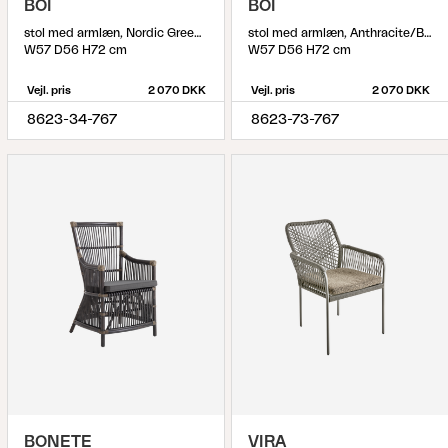
BOI
BOI
stol med armlæn, Nordic Green/Black Barley
stol med armlæn, Anthracite/Black Barley
W57 D56 H72 cm
W57 D56 H72 cm
Vejl. pris
2 070 DKK
Vejl. pris
2 070 DKK
8623-34-767
8623-73-767
BONETE
VIRA