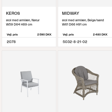
KEROS
MIDWAY
stol med armlæn, Natur
stol med armlæn, Beige/sand
W59 D64 H89 cm
W61 D66 H91 cm
Vejl. pris
2 590 DKK
Vejl. pris
2 480 DKK
2078
5032-8-21-02