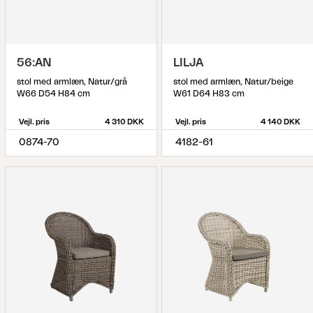
56:AN
LILJA
stol med armlæn, Natur/grå
stol med armlæn, Natur/beige
W66 D54 H84 cm
W61 D64 H83 cm
Vejl. pris
4 310 DKK
Vejl. pris
4 140 DKK
0874-70
4182-61