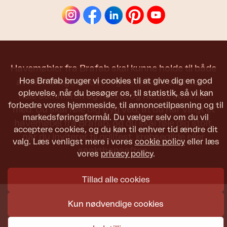
Havemøbler fra Brafab skal kunne holde til både
Hos Brafab bruger vi cookies til at give dig en god
at blive brugt, siddet i og set på. De skal holde
oplevelse, når du besøger os, til statistik, så vi kan
hele sommeren og næste og næste sommer
forbedre vores hjemmeside, til annoncetilpasning og til
med. Du skal føle dig tryg ved, at du har valgt et
markedsføringsformål. Du vælger selv om du vil
havemøbel fra Brafab, og du skal føle dig stolt,
acceptere cookies, og du kan til enhver tid ændre dit
når du inviterer til grillfest, krebsegilde eller
valg. Læs venligst mere i vores
cookie policy
eller læs
sankthansaften.
vores
privacy policy
.
Tillad alle cookies
Kun nødvendige cookies