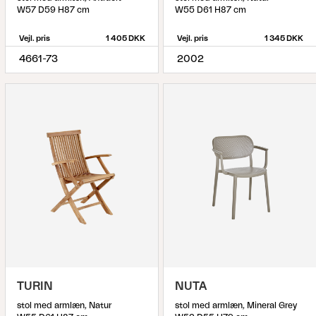
W57 D59 H87 cm
W55 D61 H87 cm
Vejl. pris
1 405 DKK
Vejl. pris
1 345 DKK
4661-73
2002
TURIN
NUTA
stol med armlæn, Natur
stol med armlæn, Mineral Grey