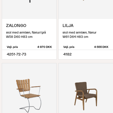
ZALONGO
LILJA
stol med armlæn, Natur/grå
stol med armlæn, Natur
W58 D60 H83 cm
W61 D64 H83 cm
Vejl. pris
4 970 DKK
Vejl. pris
4 555 DKK
4251-72-73
4182