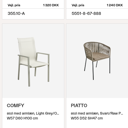
Vejl. pris
1 320 DKK
Vejl. pris
1 240 DKK
355.10-A
5551-8-67-888
COMFY
PIATTO
stol med armlæn, Light Grey/Off-White
stol med armlæn, Svart/Raw Peanut
W57 D60 H100 cm
W55 D52 SH47 cm