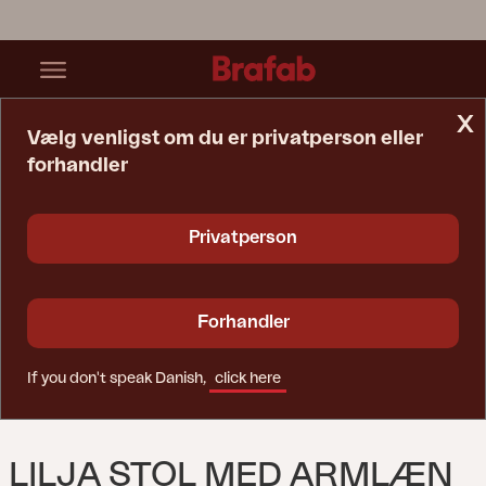
x
Vælg venligst om du er privatperson eller
forhandler
Startside
Stol
Lilja Stol Med Armlæn Natur/beige
Privatperson
Forhandler
If you don't speak Danish,
click here
LILJA STOL MED ARMLÆN