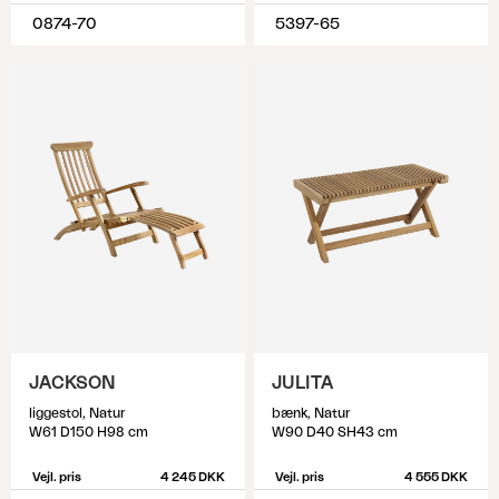
0874-70
5397-65
JACKSON
JULITA
liggestol, Natur
bænk, Natur
W61 D150 H98 cm
W90 D40 SH43 cm
Vejl. pris
4 245 DKK
Vejl. pris
4 555 DKK