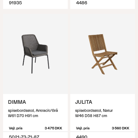
91935
4486
DIMMA
JULITA
spisebordsstol, Antracit/Grå
spisebordsstol, Natur
W61 D70 H91 cm
W46 D58 H87 cm
Vejl. pris
3 475 DKK
Vejl. pris
3 560 DKK
5021-73-71-87
4490