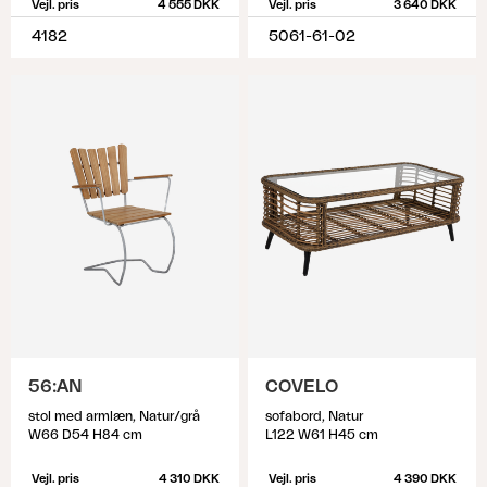
Vejl. pris
4 555 DKK
Vejl. pris
3 640 DKK
4182
5061-61-02
56:AN
COVELO
stol med armlæn, Natur/grå
sofabord, Natur
W66 D54 H84 cm
L122 W61 H45 cm
Vejl. pris
4 310 DKK
Vejl. pris
4 390 DKK