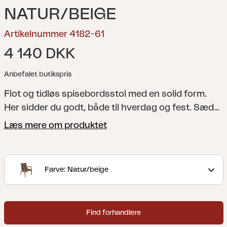
NATUR/BEIGE
Artikelnummer 4182-61
4 140 DKK
Anbefalet butikspris
Flot og tidløs spisebordsstol med en solid form.
Her sidder du godt, både til hverdag og fest. Sædet
fås med enten brede stilfulde teak-lameller eller
Læs mere om produktet
vævet polyrattan.
Lilja er et sæt, der passer til
både afslapning og måltider. Runde organiske
former i teak. Solide møbler, som samtidig er
Farve: Natur/beige
elegante på grund af de afrundede detaljer.
Find forhandlere