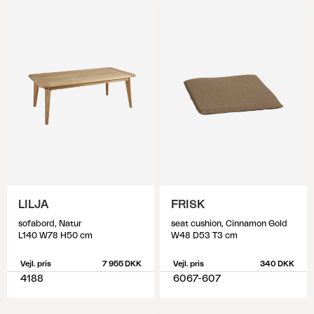
LILJA
FRISK
sofabord, Natur
seat cushion, Cinnamon Gold
L140 W78 H50 cm
W48 D53 T3 cm
Vejl. pris
7 955 DKK
Vejl. pris
340 DKK
4188
6067-607