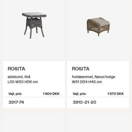
ROSITA
ROSITA
sidebord, Grå
fodskammel, Natur/beige
L50 W50 H56 cm
W51 D54 H43 cm
Vejl. pris
1 900 DKK
Vejl. pris
1 570 DKK
3917-74
3910-21-20