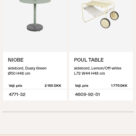
NIOBE
POUL TABLE
sidebord, Dusty Green
sidebord, Lemon/Off-white
Ø50 H48 cm
L72 W44 H48 cm
Vejl. pris
2 150 DKK
Vejl. pris
1 775 DKK
4771-32
4609-92-51