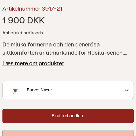
Artikelnummer 3917-21
1 900 DKK
Anbefalet butikspris
De mjuka formerna och den generösa
sittkomforten är utmärkande för Rosita-serien.
Välj mellan sköna fåtöljer som du kompletterar
Læs mere om produktet
med fotpall, bord i olika storlekar och en soffa som
det är skönt att krypa upp i. Att konstrottingen är
lätt att förväxla med en äkta är ju ingen nackdel
Farve: Natur
och valet mellan en grå färgställning och en
naturfärgad är ditt.
Find forhandlere