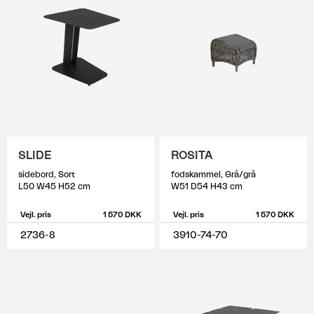
SLIDE
ROSITA
sidebord, Sort
fodskammel, Grå/grå
L50 W45 H52 cm
W51 D54 H43 cm
Vejl. pris
1 570 DKK
Vejl. pris
1 570 DKK
2736-8
3910-74-70