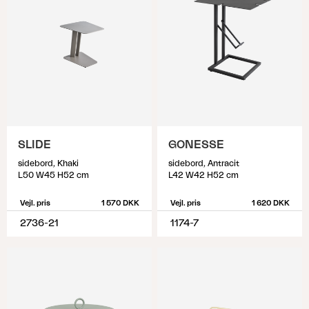
SLIDE
GONESSE
sidebord, Khaki
sidebord, Antracit
L50 W45 H52 cm
L42 W42 H52 cm
Vejl. pris
1 570 DKK
Vejl. pris
1 620 DKK
2736-21
1174-7