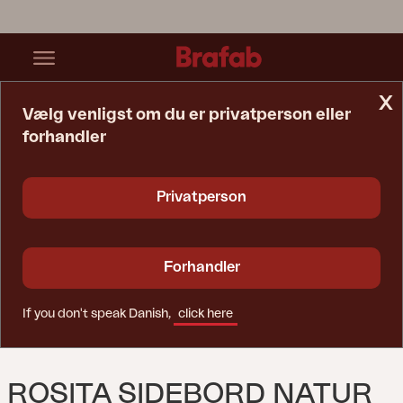
x
Vælg venligst om du er privatperson eller
forhandler
Startside
Bord
Rosita Sidebord Natur
Privatperson
Forhandler
If you don't speak Danish,
click here
ROSITA SIDEBORD NATUR