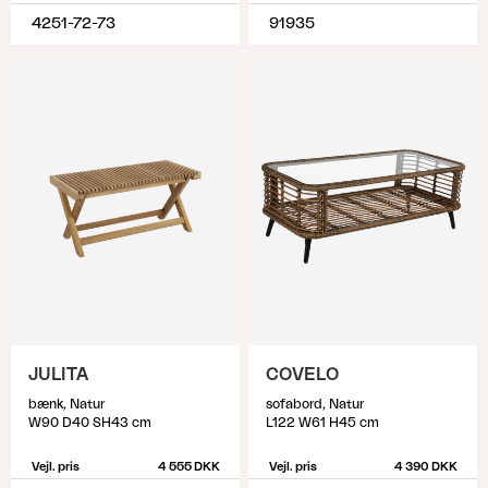
4251-72-73
91935
JULITA
COVELO
bænk, Natur
sofabord, Natur
W90 D40 SH43 cm
L122 W61 H45 cm
Vejl. pris
4 555 DKK
Vejl. pris
4 390 DKK