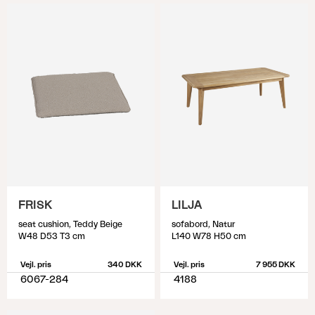
FRISK
LILJA
seat cushion, Teddy Beige
sofabord, Natur
W48 D53 T3 cm
L140 W78 H50 cm
Vejl. pris
340 DKK
Vejl. pris
7 955 DKK
6067-284
4188