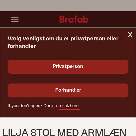
x
Vælg venligst om du er privatperson eller
forhandler
Startside
Stol
Lilja Stol Med Armlæn Natur
Privatperson
Forhandler
If you don't speak Danish,
click here
LILJA STOL MED ARMLÆN