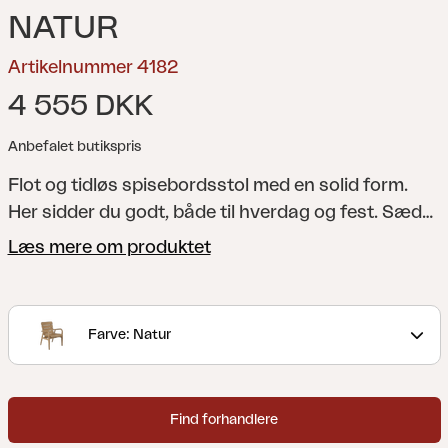
NATUR
Artikelnummer 4182
4 555 DKK
Anbefalet butikspris
Flot og tidløs spisebordsstol med en solid form.
Her sidder du godt, både til hverdag og fest. Sædet
fås med enten brede stilfulde teak-lameller eller
Læs mere om produktet
vævet polyrattan.
Lilja er et sæt, der passer til
både afslapning og måltider. Runde organiske
former i teak. Solide møbler, som samtidig er
Farve: Natur
elegante på grund af de afrundede detaljer.
Find forhandlere