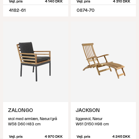
Vejl. pris
4 140 DKK
Vejl. pris
4 310 DKK
4182-61
0874-70
ZALONGO
JACKSON
stol med armlæn, Natur/grå
liggestol, Natur
W58 D60 H83 cm
W61 D150 H98 cm
Vejl. pris
4 970 DKK
Vejl. pris
4 245 DKK