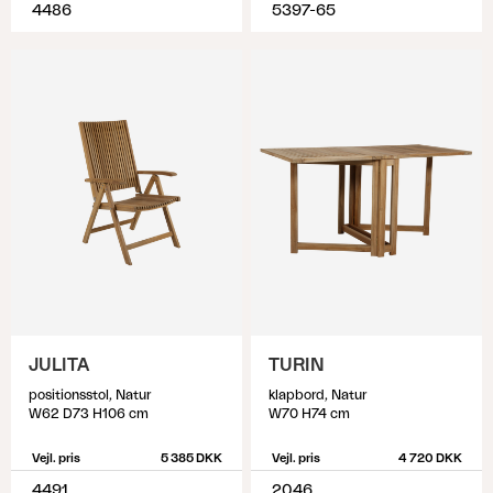
4486
5397-65
JULITA
TURIN
positionsstol, Natur
klapbord, Natur
W62 D73 H106 cm
W70 H74 cm
Vejl. pris
5 385 DKK
Vejl. pris
4 720 DKK
4491
2046