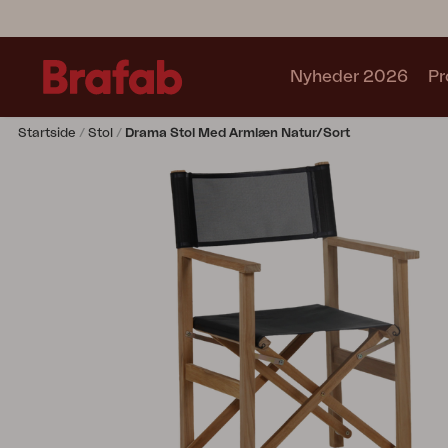
Nyheder 2026
Pr
Startside
Stol
Drama Stol Med Armlæn Natur/sort
Produkter
Café sets
Sofa
Lænestol
Stol
Bord
Udekøkken
Solseng
Relax
Hængesofa
Parasol
Pavillion