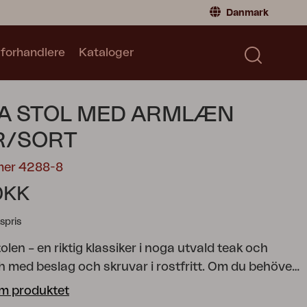
Danmark
 forhandlere
Kataloger
Privatperson
Danmark
|
Denmark
Norge
|
Norway
Kataloger
A STOL MED ARMLÆN
Sverige
|
Sweden
Global
|
Global
R/SORT
Tyskland
|
Germany
mer 4288-8
Frankrig
|
France
DKK
Skift til forhandler
spris
len – en riktig klassiker i noga utvald teak och
h med beslag och skruvar i rostfritt. Om du behöver
mme fäller du ihop stolen med ett enkelt handgrepp,
m produktet
elt ställer du den på plats igen när en extra sittplats