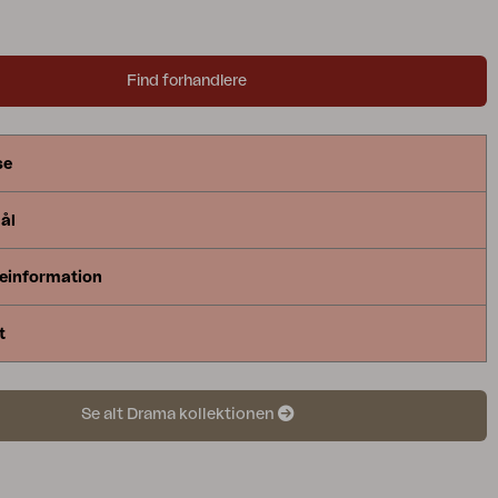
Find forhandlere
se
ål
einformation
t
Se alt Drama kollektionen