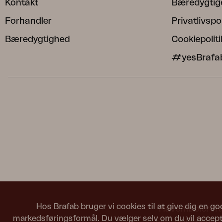
Kontakt
Bæredygtig
Forhandler
Privatlivspol
Bæredygtighed
Cookiepoliti
#yesBrafa
Hos Brafab bruger vi cookies til at give dig en go
Havemøbler fra 
markedsføringsformål. Du vælger selv om du vil accepte