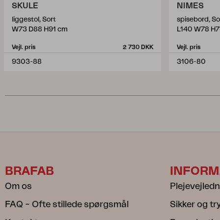
SKULE
NIMES
liggestol, Sort
spisebord, So
W73 D88 H91 cm
L140 W78 H7
Vejl. pris
2 730 DKK
Vejl. pris
9303-88
3106-80
BRAFAB
INFORM
Om os
Plejevejled
FAQ – Ofte stillede spørgsmål
Sikker og t