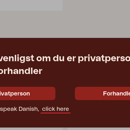
venligst om du er privatpers
forhandler
ivatperson
Forhandl
t speak Danish,
click here