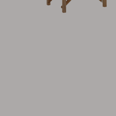
Tilbehør
Hynde
Opbevaring
Møbelovertræk
Vedligeholdelsesprodukter
Sæt