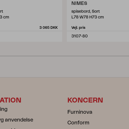
NIMES
rt
spisebord, Sort
3 cm
L78 W78 H73 cm
3 065 DKK
Vejl. pris
3107-80
ATION
KONCERN
ning
Furninova
ryg anvendelse
Conform