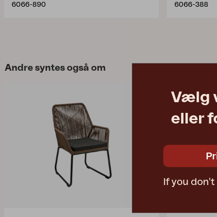
6066-890
6066-388
Andre syntes også om
Vælg 
eller 
Pr
If you don'