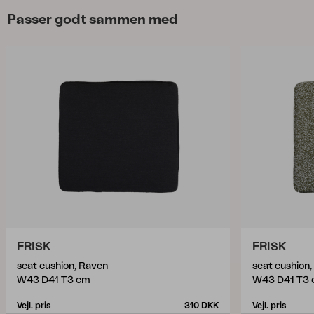
Passer godt sammen med
FRISK
FRISK
seat cushion, Raven
seat cushion
W43 D41 T3 cm
W43 D41 T3
Vejl. pris
310 DKK
Vejl. pris