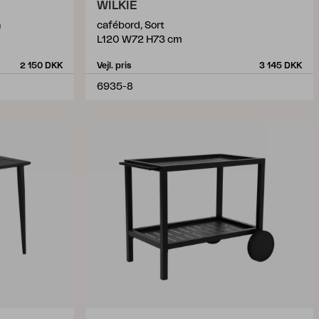
WILKIE
n
cafébord, Sort
L120 W72 H73 cm
2 150 DKK
Vejl. pris
3 145 DKK
6935-8