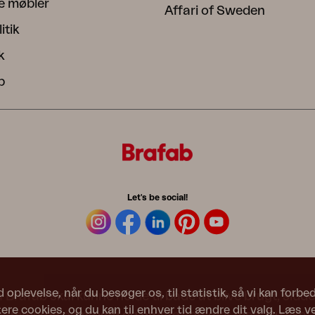
e møbler
Affari of Sweden
itik
k
b
Let's be social!
d oplevelse, når du besøger os, til statistik, så vi kan forb
Brafab skal kunne holde til både at blive brugt, siddet
re cookies, og du kan til enhver tid ændre dit valg. Læs v