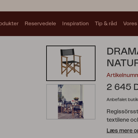
odukter
Reservedele
Inspiration
Tip & råd
Vores
Samlinger
DRAM
Se alle samlinger
NATU
Artikelnum
2 645 
Anbefalet butik
Motty
Blixt
Trolly
Regissörssto
textilene oc
frigöra utry
Læs mere o
och lika enk