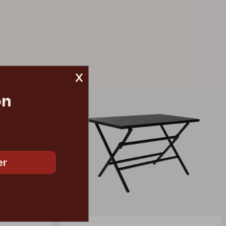
x
on
er