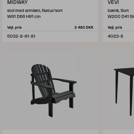
MIDWAY
VEVI
stol med armlæn, Natur/sort
bænk, Sort
W61 D66 H91 cm
W200 D41 S
Vejl. pris
2 480 DKK
Vejl. pris
5032-8-61-81
4023-8