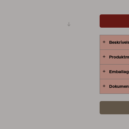
behövs.
Peace
Grower Greens
Lomma
Beskrivel
Kelia
Delia
Lyra
Produktm
Emballag
Dokumen