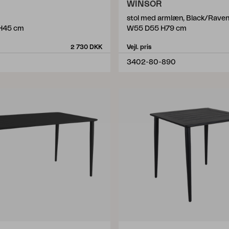
WINSOR
stol med armlæn, Black/Rave
H45 cm
W55 D55 H79 cm
2 730 DKK
Vejl. pris
3402-80-890