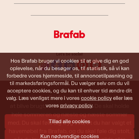
Let's be social!
Hos Brafab bruger vi cookies til at give dig en god
oplevelse, når du besøger os, til statistik, så vi kan
forbedre vores hjemmeside, til annoncetilpasning og
til markedsføringsformål. Du vælger selv om du vil
acceptere cookies, og du kan til enhver tid ændre dit
Havemøbler fra Brafab skal kunne holde til både
valg. Læs venligst mere i vores
cookie policy
eller læs
vores
privacy policy
.
at blive brugt, siddet i og set på. De skal holde
hele sommeren og næste og næste sommer
Tillad alle cookies
med. Du skal føle dig tryg ved, at du har valgt et
havemøbel fra Brafab, og du skal føle dig stolt,
Kun nødvendige cookies