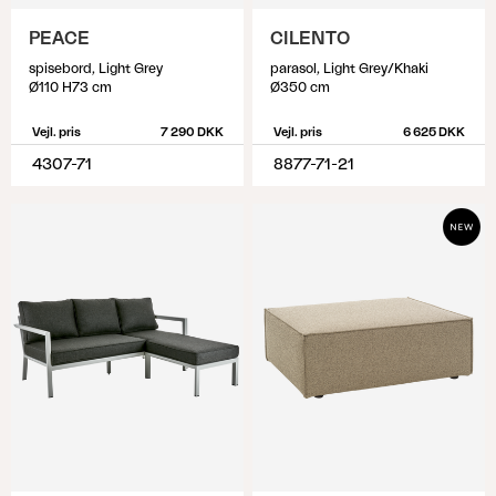
PEACE
CILENTO
spisebord, Light Grey
parasol, Light Grey/Khaki
Ø110 H73 cm
Ø350 cm
Vejl. pris
7 290 DKK
Vejl. pris
6 625 DKK
4307-71
8877-71-21