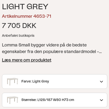
LIGHT GREY
Artikelnummer 4653-71
7 705 DKK
Anbefalet butikspris
Lomma Small bygger videre på de bedste
egenskaber fra den populære standardmodel –
men i et mindre format. På trods af det mindre
Læs mere om produktet
format skaber designet en følelse af fællesskab og
gør det nemt at rumme flere gæster, hvis der er
behov for det. Endnu en gang er skandinavisk
Farve: Light Grey
design, høj funktionalitet og generøse proportioner
kombineret i ét bord.
Størrelse: L128/187 W80 H73 cm