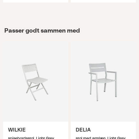
Passer godt sammen med
WILKIE
DELIA
spisebordsstol, Light Grey
stol med armlæn, Light Grey