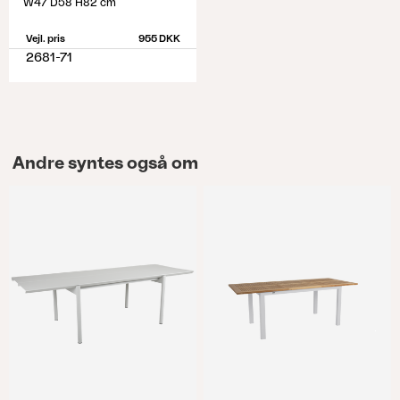
W47 D58 H82 cm
Vejl. pris
955 DKK
2681-71
Andre syntes også om