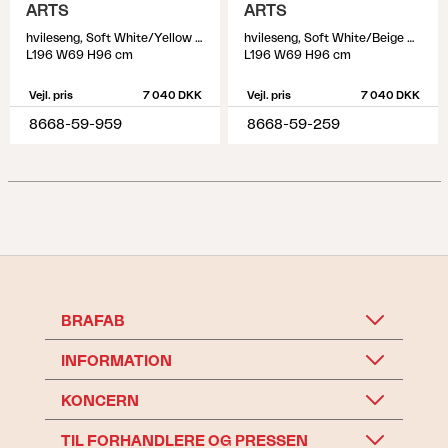
ARTS
ARTS
hvileseng, Soft White/Yellow Stripes
hvileseng, Soft White/Beige Stripes
L196 W69 H96 cm
L196 W69 H96 cm
Vejl. pris
7 040 DKK
Vejl. pris
7 040 DKK
8668-59-959
8668-59-259
BRAFAB
INFORMATION
KONCERN
TIL FORHANDLERE OG PRESSEN