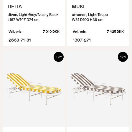
DELIA
MUKI
divan, Light Grey/Nearly Black
ottoman, Light Taupe
L167 W147 D74 cm
W81 D100 H39 cm
Vejl. pris
7 010 DKK
Vejl. pris
7 425 DKK
2668-71-81
1307-271