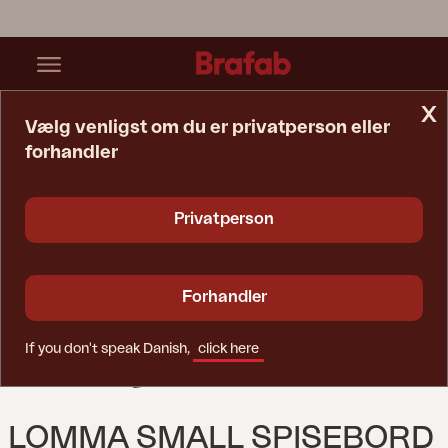
x
Vælg venligst om du er privatperson eller
forhandler
Startside
Bord
Lomma Small Spisebord Light Grey
Privatperson
Forhandler
If you don't speak Danish,
click here
LOMMA SMALL SPISEBORD