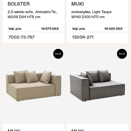
BOLSTER
MUKI
2,5 sæder sofa , Antrasitt/Teddy Grey
endestykke, Light Taupe
W209 D94 H78 cm
W140 D100 H75 cm
Vejl. pris
16 575 DKK
Vejl. pris
16 420 DKK
7002-73-787
1305R-271