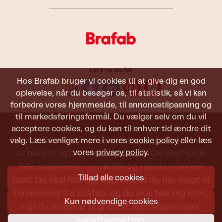
Let's be social!
Hos Brafab bruger vi cookies til at give dig en god
oplevelse, når du besøger os, til statistik, så vi kan
forbedre vores hjemmeside, til annoncetilpasning og
til markedsføringsformål. Du vælger selv om du vil
acceptere cookies, og du kan til enhver tid ændre dit
Havemøbler fra Brafab skal kunne holde til både
valg. Læs venligst mere i vores
cookie policy
eller læs
vores
privacy policy
.
at blive brugt, siddet i og set på. De skal holde
hele sommeren og næste og næste sommer
Tillad alle cookies
med. Du skal føle dig tryg ved, at du har valgt et
havemøbel fra Brafab, og du skal føle dig stolt,
Kun nødvendige cookies
når du inviterer til grillfest, krebsegilde eller
sankthansaften.