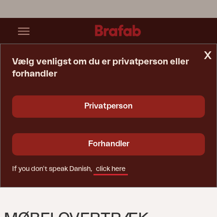
x
Vælg venligst om du er privatperson eller
forhandler
Startside
Møbelovertræk
Møbelovertræk Havemøbelsæt Black-Breathable
Privatperson
Forhandler
If you don't speak Danish,
click here