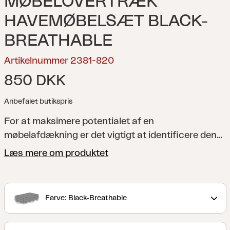
MØBELOVERTRÆK
HAVEMØBELSÆT BLACK-
BREATHABLE
Artikelnummer 2381-820
850 DKK
Anbefalet butikspris
For at maksimere potentialet af en
møbelafdækning er det vigtigt at identificere den
passende størrelse. Hvis møbelafdækningen er for
Læs mere om produktet
stram, kan visse dele af havemøblerne forblive
ubeskyttede, og/eller dele af afdækningen kan
strækkes, hvilket medfører unødvendig slid på
Farve: Black-Breathable
materialet. Hvis møbelafdækningen er for stor, kan
den hænge ned og øge risikoen for vandansamling.