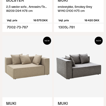
BOLSTER
MUKI
2,5 sæder sofa , Antrasitt/Teddy Grey
endestykke, Smokey Grey
W209 D94 H78 cm
W140 D100 H75 cm
Vejl. pris
16 575 DKK
Vejl. pris
16 420 DKK
7002-73-787
1305L-781
MUKI
MUKI