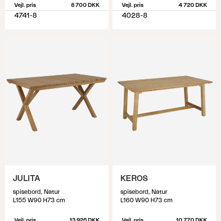
Vejl. pris
8 700 DKK
Vejl. pris
4 720 DKK
4741-8
4028-8
JULITA
KEROS
spisebord, Natur
spisebord, Natur
L155 W90 H73 cm
L160 W90 H73 cm
Vejl. pris
13 925 DKK
Vejl. pris
10 770 DKK