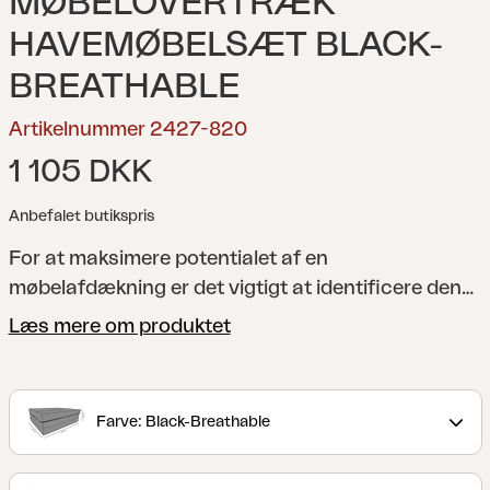
MØBELOVERTRÆK
HAVEMØBELSÆT BLACK-
BREATHABLE
Artikelnummer 2427-820
1 105 DKK
Anbefalet butikspris
For at maksimere potentialet af en
møbelafdækning er det vigtigt at identificere den
passende størrelse. Hvis møbelafdækningen er for
Læs mere om produktet
stram, kan visse dele af havemøblerne forblive
ubeskyttede, og/eller dele af afdækningen kan
strækkes, hvilket medfører unødvendig slid på
Farve: Black-Breathable
materialet. Hvis møbelafdækningen er for stor, kan
den hænge ned og øge risikoen for vandansamling.