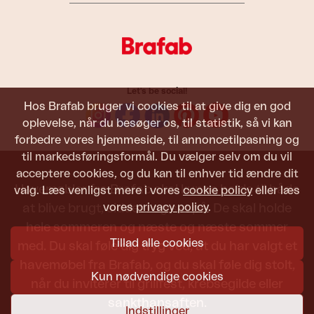
Let's be social!
Hos Brafab bruger vi cookies til at give dig en god
oplevelse, når du besøger os, til statistik, så vi kan
forbedre vores hjemmeside, til annoncetilpasning og
til markedsføringsformål. Du vælger selv om du vil
acceptere cookies, og du kan til enhver tid ændre dit
Havemøbler fra Brafab skal kunne holde til både
valg. Læs venligst mere i vores
cookie policy
eller læs
vores
privacy policy
.
at blive brugt, siddet i og set på. De skal holde
hele sommeren og næste og næste sommer
Tillad alle cookies
med. Du skal føle dig tryg ved, at du har valgt et
havemøbel fra Brafab, og du skal føle dig stolt,
Kun nødvendige cookies
når du inviterer til grillfest, krebsegilde eller
sankthansaften.
Indstillinger