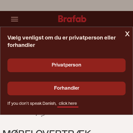
x
Vælg venligst om du er privatperson eller
forhandler
Startside
Møbelovertræk
Møbelovertræk Havemøbelsæt Black-Breathable
Privatperson
Forhandler
If you don't speak Danish,
click here