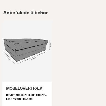
Anbefalede tilbehør
MØBELOVERTRÆK
havemøbelsæt, Black-Breathable
L165 W155 H80 cm