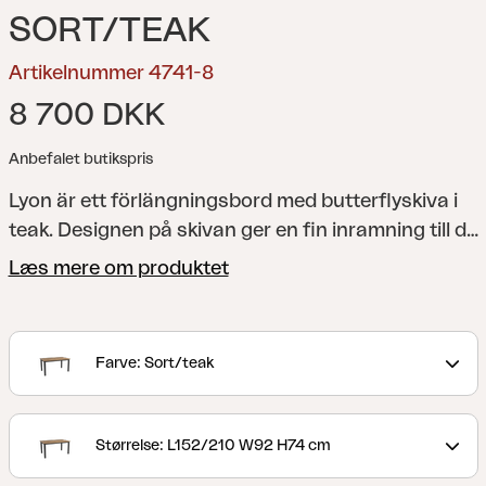
SORT/TEAK
Artikelnummer 4741-8
8 700 DKK
Anbefalet butikspris
Lyon är ett förlängningsbord med butterflyskiva i
teak. Designen på skivan ger en fin inramning till de
rundade benen och hela konstruktionen är robust
Læs mere om produktet
men samtidigt elegant. De klassiska färgerna gör
att matchningen med många av våra stolar blir lätt
oavsett vilken kombination du föredrar.
Farve: Sort/teak
Størrelse: L152/210 W92 H74 cm