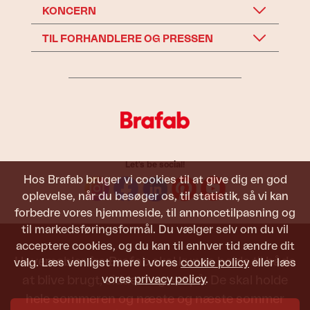
KONCERN
TIL FORHANDLERE OG PRESSEN
Let's be social!
Hos Brafab bruger vi cookies til at give dig en god
oplevelse, når du besøger os, til statistik, så vi kan
forbedre vores hjemmeside, til annoncetilpasning og
til markedsføringsformål. Du vælger selv om du vil
acceptere cookies, og du kan til enhver tid ændre dit
Havemøbler fra Brafab skal kunne holde til både
valg. Læs venligst mere i vores
cookie policy
eller læs
vores
privacy policy
.
at blive brugt, siddet i og set på. De skal holde
hele sommeren og næste og næste sommer