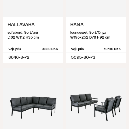
HALLAVARA
RANA
sofabord, Sort/grå
loungesæt, Sort/Onyx
L162 W112 H35 cm
W195/252 D78 H92 cm
Vejl. pris
9 330 DKK
Vejl. pris
10 110 DKK
8646-8-72
5095-80-73