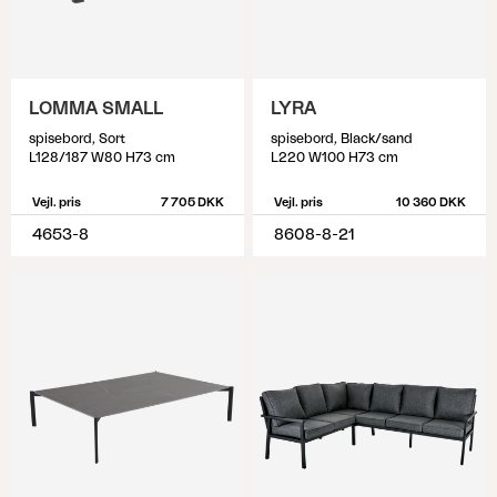
LOMMA SMALL
LYRA
spisebord, Sort
spisebord, Black/sand
L128/187 W80 H73 cm
L220 W100 H73 cm
Vejl. pris
7 705 DKK
Vejl. pris
10 360 DKK
4653-8
8608-8-21