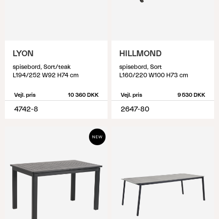
LYON
HILLMOND
spisebord, Sort/teak
spisebord, Sort
L194/252 W92 H74 cm
L160/220 W100 H73 cm
Vejl. pris
10 360 DKK
Vejl. pris
9 530 DKK
4742-8
2647-80