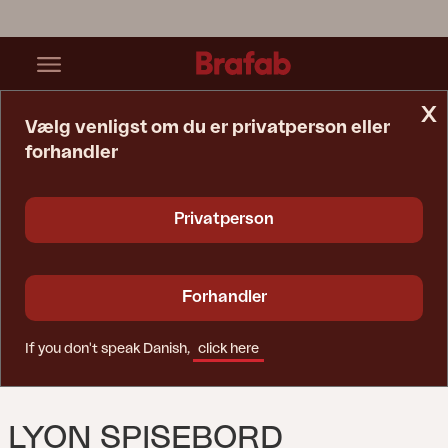
x
Vælg venligst om du er privatperson eller
forhandler
Startside
Bord
Lyon Spisebord Sort/teak
Privatperson
Forhandler
If you don't speak Danish,
click here
LYON SPISEBORD