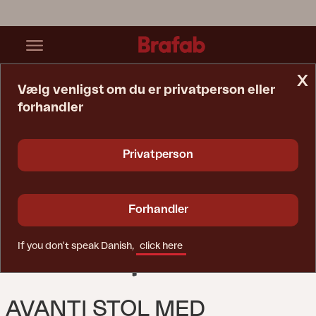
x
Vælg venligst om du er privatperson eller
forhandler
Startside
Stol
Avanti Stol Med Armlæn Sort/sort
Privatperson
Forhandler
If you don't speak Danish,
click here
AVANTI STOL MED