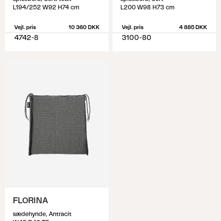
L194/252 W92 H74 cm
L200 W98 H73 cm
Vejl. pris
10 360 DKK
Vejl. pris
4 885 DKK
4742-8
3100-80
FLORINA
sædehynde, Antracit