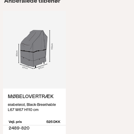
Anbefalede tilbehør
MØBELOVERTRÆK
stabelstol, Black-Breathable
L67 W67 H110 cm
Vejl. pris
525 DKK
2489-820