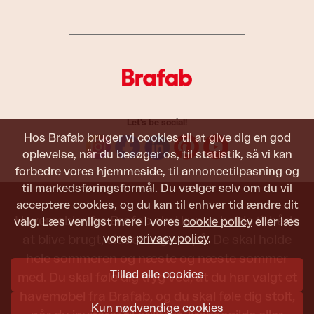
Let's be social!
Hos Brafab bruger vi cookies til at give dig en god
oplevelse, når du besøger os, til statistik, så vi kan
forbedre vores hjemmeside, til annoncetilpasning og
til markedsføringsformål. Du vælger selv om du vil
acceptere cookies, og du kan til enhver tid ændre dit
Havemøbler fra Brafab skal kunne holde til både
valg. Læs venligst mere i vores
cookie policy
eller læs
vores
privacy policy
.
at blive brugt, siddet i og set på. De skal holde
hele sommeren og næste og næste sommer
Tillad alle cookies
med. Du skal føle dig tryg ved, at du har valgt et
havemøbel fra Brafab, og du skal føle dig stolt,
Kun nødvendige cookies