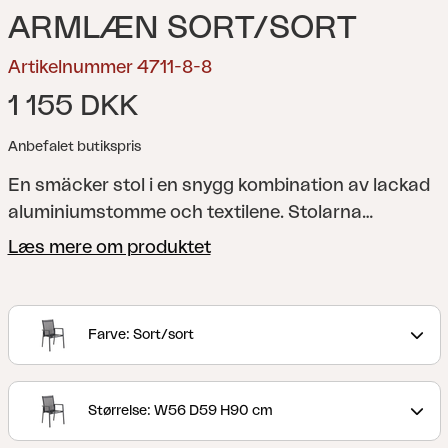
ARMLÆN SORT/SORT
Artikelnummer 4711-8-8
1 155 DKK
Anbefalet butikspris
En smäcker stol i en snygg kombination av lackad
aluminiumstomme och textilene. Stolarna
matchas med fördel med något av våra bord och
Læs mere om produktet
eftersom stolarna är stapelbara kan du snabbt
och enkelt frigöra utrymme för annat när behovet
dyker upp.
Farve: Sort/sort
Størrelse: W56 D59 H90 cm