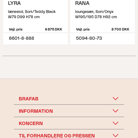
LYRA
RANA
lænestol, Sort/Teddy Black
loungesæt, Sort/Onyx
W79 D99 H78 cm
W195/195 D78 H92 cm
Vejl. pris
6 875 DKK
Vejl. pris
8 700 DKK
8601-8-888
5094-80-73
BRAFAB
INFORMATION
KONCERN
TIL FORHANDLERE OG PRESSEN