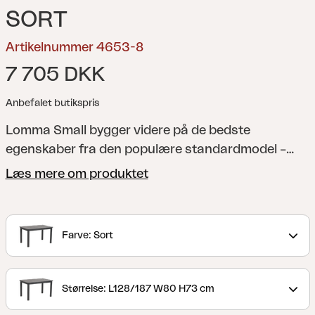
SORT
Artikelnummer 4653-8
7 705 DKK
Anbefalet butikspris
Lomma Small bygger videre på de bedste
egenskaber fra den populære standardmodel –
men i et mindre format. På trods af det mindre
Læs mere om produktet
format skaber designet en følelse af fællesskab og
gør det nemt at rumme flere gæster, hvis der er
behov for det. Endnu en gang er skandinavisk
Farve: Sort
design, høj funktionalitet og generøse proportioner
kombineret i ét bord.
Størrelse: L128/187 W80 H73 cm