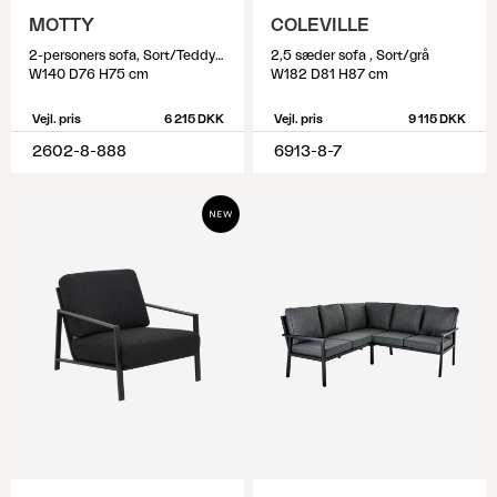
MOTTY
COLEVILLE
2-personers sofa, Sort/Teddy Black
2,5 sæder sofa , Sort/grå
W140 D76 H75 cm
W182 D81 H87 cm
Vejl. pris
6 215 DKK
Vejl. pris
9 115 DKK
2602-8-888
6913-8-7