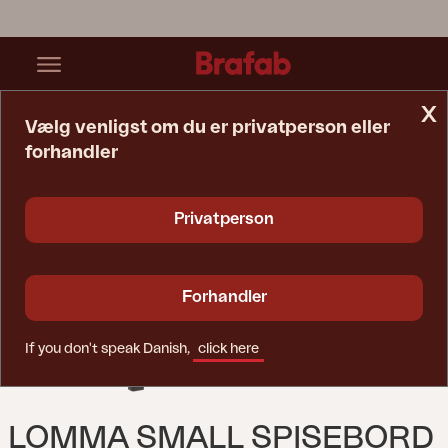
x
Vælg venligst om du er privatperson eller
forhandler
Startside
Bord
Lomma Small Spisebord Sort
Privatperson
Forhandler
If you don't speak Danish,
click here
LOMMA SMALL SPISEBORD