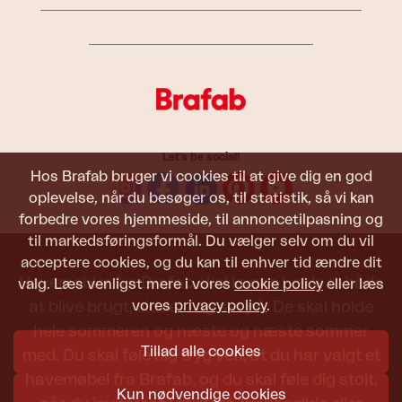
Let's be social!
Hos Brafab bruger vi cookies til at give dig en god
oplevelse, når du besøger os, til statistik, så vi kan
forbedre vores hjemmeside, til annoncetilpasning og
til markedsføringsformål. Du vælger selv om du vil
acceptere cookies, og du kan til enhver tid ændre dit
Havemøbler fra Brafab skal kunne holde til både
valg. Læs venligst mere i vores
cookie policy
eller læs
vores
privacy policy
.
at blive brugt, siddet i og set på. De skal holde
hele sommeren og næste og næste sommer
Tillad alle cookies
med. Du skal føle dig tryg ved, at du har valgt et
havemøbel fra Brafab, og du skal føle dig stolt,
Kun nødvendige cookies