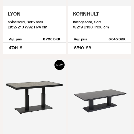
LYON
KORNHULT
spisebord, Sort/teak
hængesofa, Sort
L152/210 W92 H74 cm
W219 D130 H158 cm
Vejl. pris
8 700 DKK
Vejl. pris
6 545 DKK
4741-8
6510-88