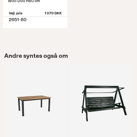
W55 D55 H80 cm
Vejl. pris
1 070 DKK
2651-80
Andre syntes også om