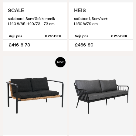
SCALE
HEIS
sofabord, Sort/Grå keramik
sofabord, Sort/sort
L140 W85 H49/73 - 73 cm
L150 W79 cm
Vejl. pris
6 215 DKK
Vejl. pris
6 215 DKK
2416-8-73
2466-80