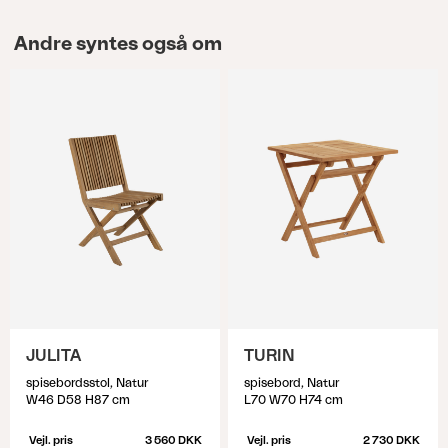
Andre syntes også om
JULITA
TURIN
spisebordsstol, Natur
spisebord, Natur
W46 D58 H87 cm
L70 W70 H74 cm
Vejl. pris
3 560 DKK
Vejl. pris
2 730 DKK