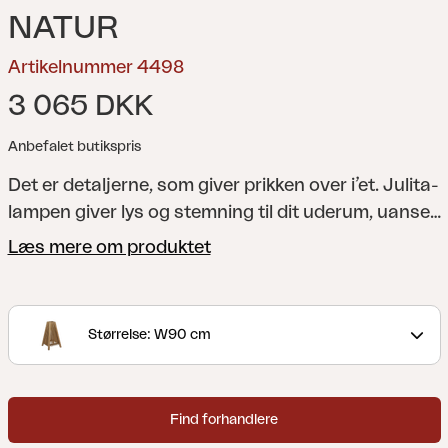
NATUR
Artikelnummer 4498
3 065 DKK
Anbefalet butikspris
Det er detaljerne, som giver prikken over i’et. Julita-
lampen giver lys og stemning til dit uderum, uanset
hvor den placeres. De lige og smukke teak-lameller
Læs mere om produktet
går igen her. Fås i to forskellige størrelser og
højder. Uanset højde skaber de et smukt lysspil
mellem lamellerne. Bemærk, at den skal suppleres
Størrelse: W90 cm
med en ledning, der er egnet til udendørs brug,
f.eks. vores ledning Cord (sælges separat).
Et
smukt premium-sæt med tværgående teak-
Find forhandlere
lameller som gennemgående træk – møblerne har