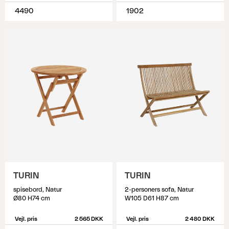
4490
1902
TURIN
TURIN
spisebord, Natur
2-personers sofa, Natur
Ø80 H74 cm
W105 D61 H87 cm
Vejl. pris
2 565 DKK
Vejl. pris
2 480 DKK