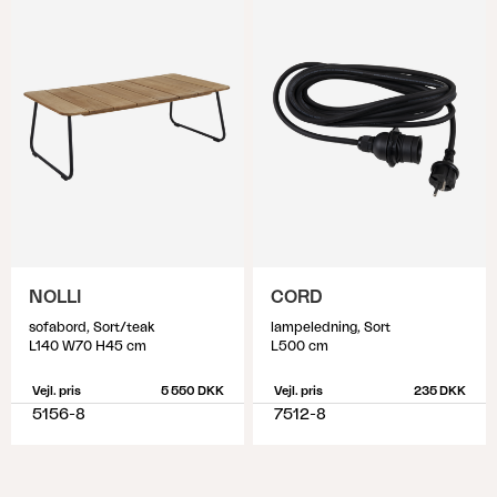
NOLLI
CORD
sofabord, Sort/teak
lampeledning, Sort
L140 W70 H45 cm
L500 cm
Vejl. pris
5 550 DKK
Vejl. pris
235 DKK
5156-8
7512-8