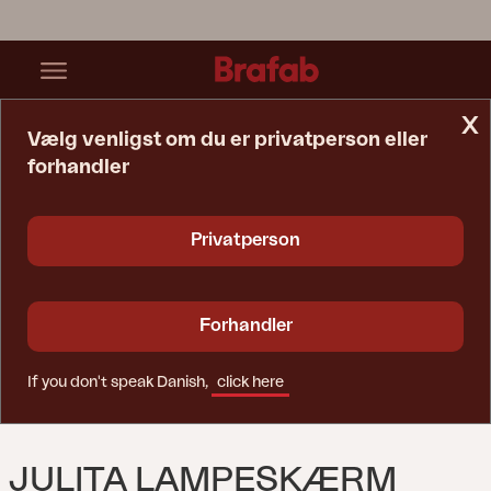
x
Vælg venligst om du er privatperson eller
forhandler
Startside
Tilbehør
Julita Lampeskærm Natur
Privatperson
Forhandler
If you don't speak Danish,
click here
JULITA LAMPESKÆRM