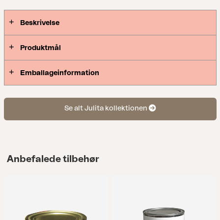
de lige linjer, som er typisk for skandinavisk design
og giver en skøn spiseplads, der skiller sig ud
Beskrivelse
samtidig med, at de falder ind i omgivelserne.
Produktmål
Emballageinformation
Se alt Julita kollektionen
Anbefalede tilbehør