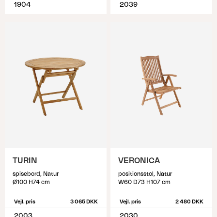
1904
2039
TURIN
VERONICA
spisebord, Natur
positionsstol, Natur
Ø100 H74 cm
W60 D73 H107 cm
Vejl. pris
3 065 DKK
Vejl. pris
2 480 DKK
2003
2030