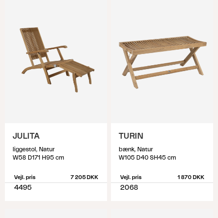
JULITA
TURIN
liggestol, Natur
bænk, Natur
W58 D171 H95 cm
W105 D40 SH45 cm
Vejl. pris
7 205 DKK
Vejl. pris
1 870 DKK
4495
2068