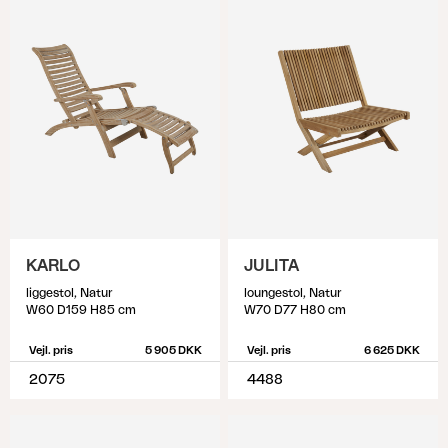
KARLO
JULITA
liggestol, Natur
loungestol, Natur
W60 D159 H85 cm
W70 D77 H80 cm
Vejl. pris
5 905 DKK
Vejl. pris
6 625 DKK
2075
4488