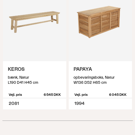
KEROS
PAPAYA
bænk, Natur
opbevaringsboks, Natur
L190 D41 H45 cm
W136 D52 H65 cm
Vejl. pris
6 545 DKK
Vejl. pris
6 045 DKK
2081
1994