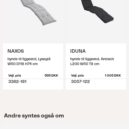
NAXOS
IDUNA
hynde til liggestol, Lysegrå
hynde til liggestol, Antracit
W50 D118 H74 cm
L200 W50 T8 cm
Vejl. pris
555 DKK
Vejl. pris
1 005 DKK
3362-181
3057-122
Andre syntes også om