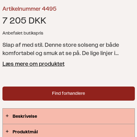
Artikelnummer 4495
7 205 DKK
Anbefalet butikspris
Slap af med stil. Denne store solseng er både
komfortabel og smuk at se på. De lige linjer i
teaktræet kommer virkelig til deres ret i dette lange
Læs mere om produktet
udemøbel. Sammenfoldelig.
Et smukt premium-
sæt med tværgående teak-lameller som
gennemgående træk – møblerne har de lige linjer,
Find forhandlere
som er typisk for skandinavisk design og giver en
skøn spiseplads, der skiller sig ud samtidig med, at
de falder ind i omgivelserne.
Beskrivelse
Produktmål