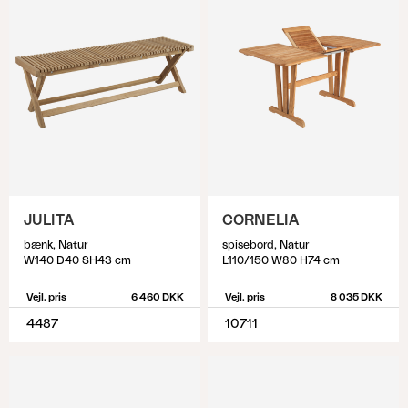
JULITA
CORNELIA
bænk, Natur
spisebord, Natur
W140 D40 SH43 cm
L110/150 W80 H74 cm
Vejl. pris
6 460 DKK
Vejl. pris
8 035 DKK
4487
10711