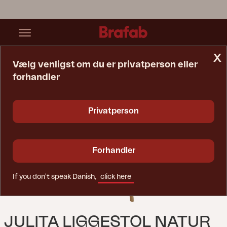
x
Vælg venligst om du er privatperson eller
forhandler
Startside
Stol
Julita Liggestol Natur
Privatperson
Forhandler
If you don't speak Danish,
click here
JULITA LIGGESTOL NATUR