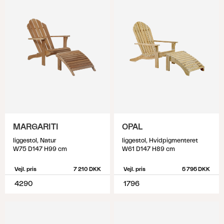
MARGARITI
OPAL
liggestol, Natur
liggestol, Hvidpigmenteret
W75 D147 H99 cm
W61 D147 H89 cm
Vejl. pris
7 210 DKK
Vejl. pris
5 795 DKK
4290
1796