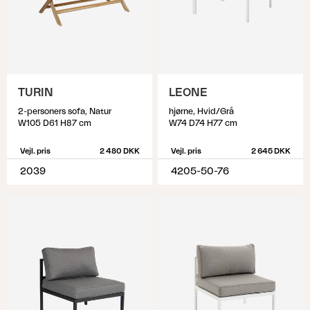
TURIN
LEONE
2-personers sofa, Natur
hjørne, Hvid/Grå
W105 D61 H87 cm
W74 D74 H77 cm
Vejl. pris
2 480 DKK
Vejl. pris
2 645 DKK
2039
4205-50-76