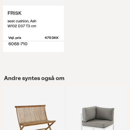
FRISK
seat cushion, Ash
W102 D37 T3 cm
Vejl. pris
475 DKK
6068-710
Andre syntes også om