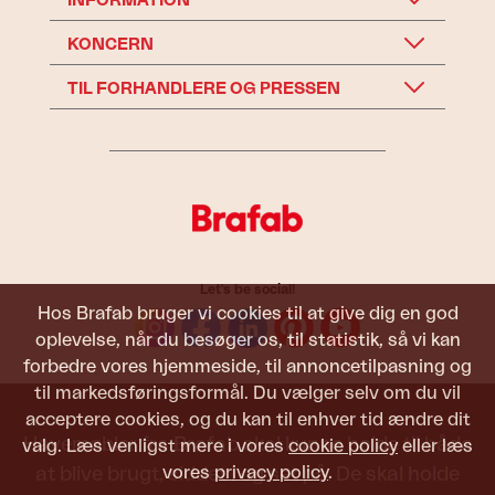
INFORMATION
KONCERN
TIL FORHANDLERE OG PRESSEN
Let's be social!
Hos Brafab bruger vi cookies til at give dig en god
oplevelse, når du besøger os, til statistik, så vi kan
forbedre vores hjemmeside, til annoncetilpasning og
til markedsføringsformål. Du vælger selv om du vil
acceptere cookies, og du kan til enhver tid ændre dit
Havemøbler fra Brafab skal kunne holde til både
valg. Læs venligst mere i vores
cookie policy
eller læs
vores
privacy policy
.
at blive brugt, siddet i og set på. De skal holde