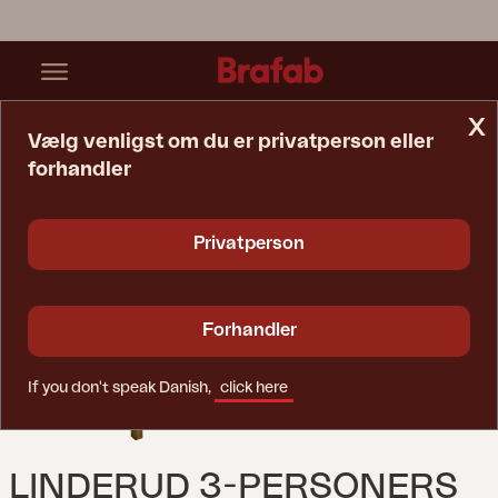
x
Vælg venligst om du er privatperson eller
forhandler
Startside
Sofa
Linderud 3-Personers Sofa Brun
Privatperson
Forhandler
If you don't speak Danish,
click here
LINDERUD 3-PERSONERS