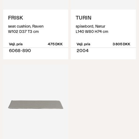
FRISK
TURIN
seat cushion, Raven
spisebord, Natur
W102 D37 T3 cm
L140 W80 H74 cm
Vejl. pris
475 DKK
Vejl. pris
3 805 DKK
6068-890
2004