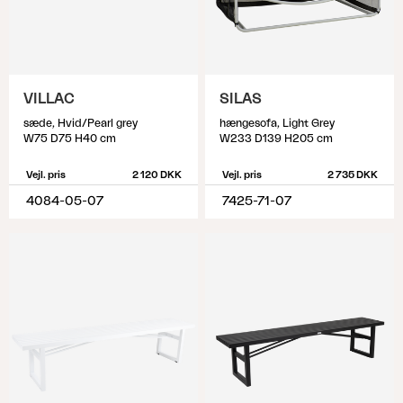
VILLAC
SILAS
sæde, Hvid/Pearl grey
hængesofa, Light Grey
W75 D75 H40 cm
W233 D139 H205 cm
Vejl. pris
2 120 DKK
Vejl. pris
2 735 DKK
4084-05-07
7425-71-07