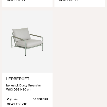
8647-32-72
8646-32-72
LERBERGET
lænestol, Dusty Green/ash
W83 D98 H80 cm
Vejl. pris
10 990 DKK
8641-32-710