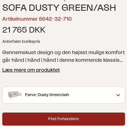
SOFA DUSTY GREEN/ASH
Artikelnummer 8642-32-710
21 765 DKK
Anbefalet butikspris
Gennemskuet design og den højest mulige komfort
går hånd i hånd i hånd i denne kommende klassiske
loungesofa, med plads til to eller tre. Fås i en
Læs mere om produktet
moderne, afdæmpet grøn nuance eller klassisk
antracitgrå, der nemt kombineres med forskellige
sofaborde, puder og plader til en terrasse, du aldrig
Farve: Dusty Green/ash
vil forlade.
Lerberget er en premium-serie uden for
det sædvanlige, både i kvalitet og design. Når de
bedste materialer møder gennemtænkt design i
Find forhandlere
alle detaljer, har du et sofasæt, der ikke kun fanger