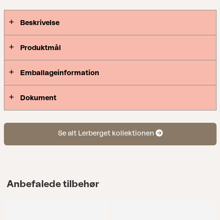
øjet, men også sidder mere behageligt end
nogensinde. Rustfri stålramme i to nøgterne
Beskrivelse
nuancer, brede dekorative lameller under ekstra
komfortable puder og smukke detaljer i armlænene
Produktmål
– denne gruppe vil se perfekt ud på enhver
terrasse, den møder.
Emballageinformation
Dokument
Se alt Lerberget kollektionen
Anbefalede tilbehør