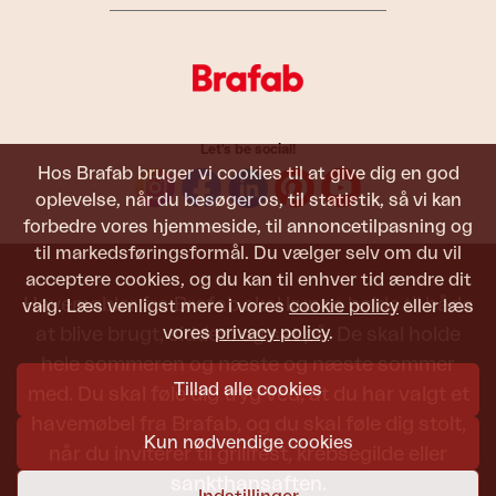
Let's be social!
Hos Brafab bruger vi cookies til at give dig en god
oplevelse, når du besøger os, til statistik, så vi kan
forbedre vores hjemmeside, til annoncetilpasning og
til markedsføringsformål. Du vælger selv om du vil
acceptere cookies, og du kan til enhver tid ændre dit
Havemøbler fra Brafab skal kunne holde til både
valg. Læs venligst mere i vores
cookie policy
eller læs
vores
privacy policy
.
at blive brugt, siddet i og set på. De skal holde
hele sommeren og næste og næste sommer
Tillad alle cookies
med. Du skal føle dig tryg ved, at du har valgt et
havemøbel fra Brafab, og du skal føle dig stolt,
Kun nødvendige cookies
når du inviterer til grillfest, krebsegilde eller
sankthansaften.