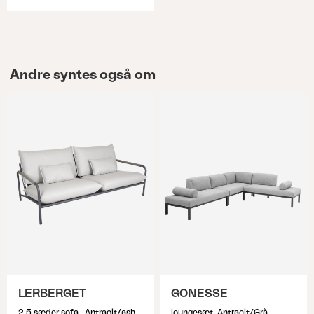
Andre syntes også om
LERBERGET
GONESSE
2,5 sæder sofa , Antracit/ash
loungesæt, Antracit/Grå