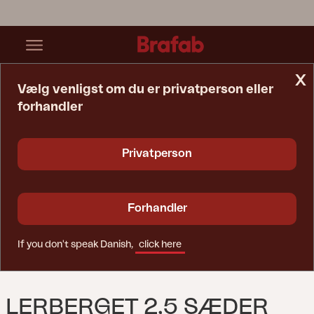
x
Vælg venligst om du er privatperson eller
forhandler
Startside
Sofa
Lerberget 2,5 Sæder Sofa Dusty Green/ash
Privatperson
Forhandler
If you don't speak Danish,
click here
LERBERGET 2,5 SÆDER