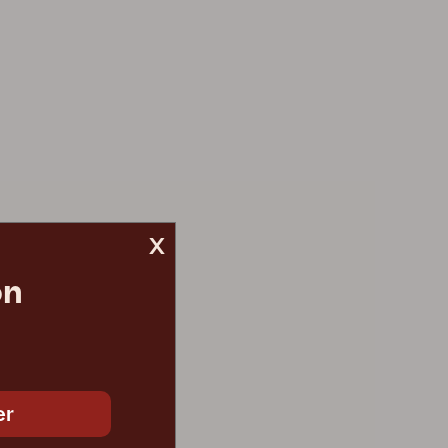
x
on
er