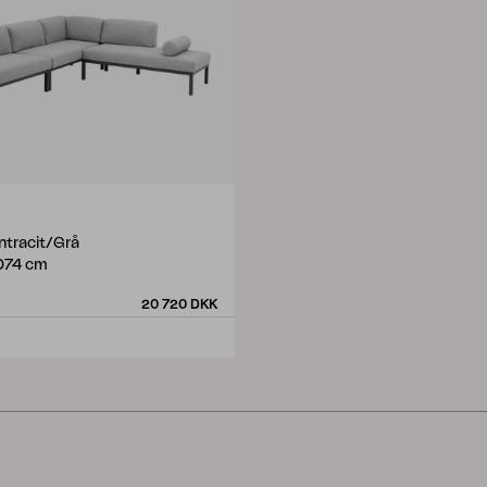
ntracit/Grå
D74 cm
20 720 DKK