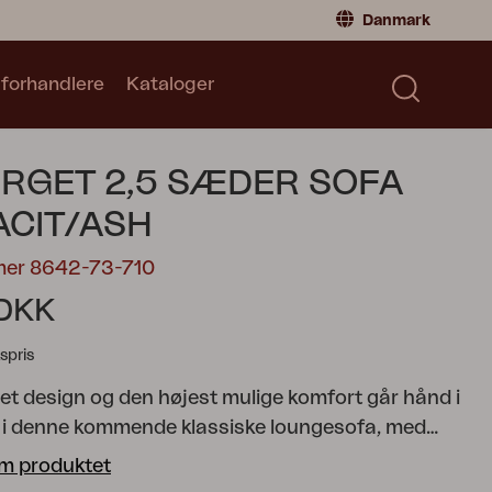
Danmark
 forhandlere
Kataloger
Privatperson
Danmark
|
Denmark
Norge
|
Norway
Kataloger
RGET 2,5 SÆDER SOFA
Sverige
|
Sweden
Global
|
Global
CIT/ASH
Tyskland
|
Germany
mer 8642-73-710
Frankrig
|
France
 DKK
Skift til forhandler
spris
 design og den højest mulige komfort går hånd i
 i denne kommende klassiske loungesofa, med
 eller tre. Fås i en moderne, afdæmpet grøn nuance
m produktet
sk antracitgrå, der nemt kombineres med forskellige