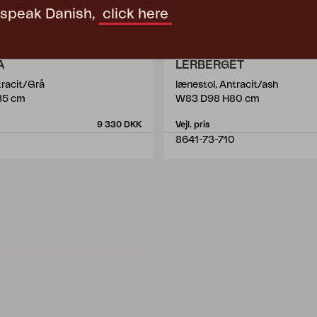
t speak Danish,
click here
A
LERBERGET
tracit/Grå
lænestol, Antracit/ash
35 cm
W83 D98 H80 cm
9 330 DKK
Vejl. pris
8641-73-710