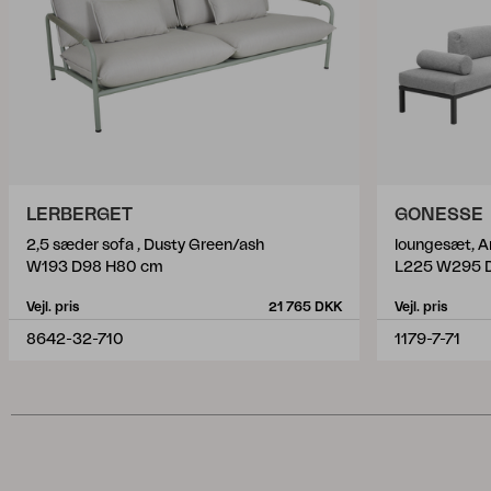
LERBERGET
GONESSE
2,5 sæder sofa , Dusty Green/ash
loungesæt, A
W193 D98 H80 cm
L225 W295 
Vejl. pris
21 765 DKK
Vejl. pris
8642-32-710
1179-7-71