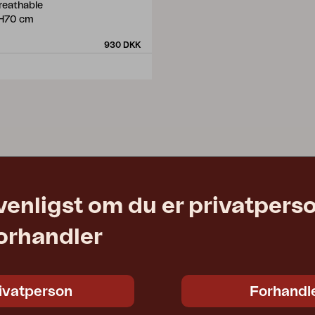
Breathable
H70 cm
930 DKK
venligst om du er privatpers
forhandler
ivatperson
Forhandl