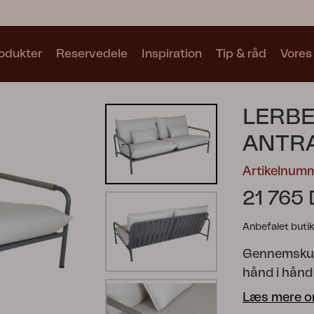
odukter
Reservedele
Inspiration
Tip & råd
Vores
Samlinger
LERBE
Se alle samlinger
ANTRA
Artikelnum
21 765
Anbefalet butik
Motty
Blixt
Trolly
Gennemskuet
hånd i hånd
plads til to
Læs mere o
eller klassi