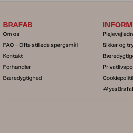
BRAFAB
INFORM
Om os
Plejevejled
FAQ – Ofte stillede spørgsmål
Sikker og t
Kontakt
Bæredygtig
Forhandler
Privatlivspol
Bæredygtighed
Cookiepoliti
#yesBrafa