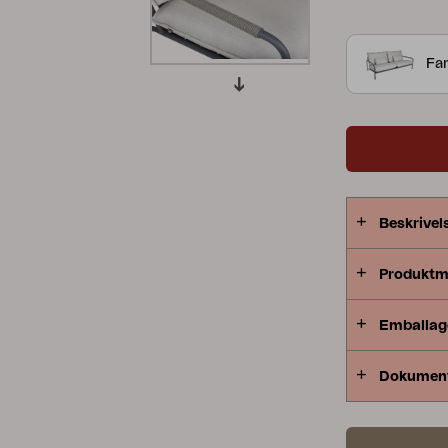
sofaborde, p
Peace
Grower Greens
Lomma
Lerberget e
Far
kvalitet og
gennemtænkt 
kun fanger 
nogensinde.
Kelia
Delia
Lyra
dekorative 
detaljer i a
Beskrivel
terrasse, d
Produktm
Emballag
Dokumen