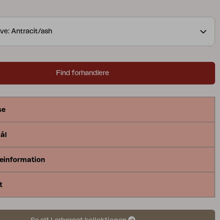
uder og plader til en terrasse, du aldrig vil forlade.
r en premium-serie uden for det sædvanlige, både i
ve: Antracit/ash
 design. Når de bedste materialer møder
design i alle detaljer, har du et sofasæt, der ikke
øjet, men også sidder mere behageligt end
Find forhandlere
 Rustfri stålramme i to nøgterne nuancer, brede
lameller under ekstra komfortable puder og smukke
rmlænene – denne gruppe vil se perfekt ud på enhver
se
en møder.
ål
einformation
t