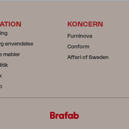
ATION
KONCERN
ning
Furninova
ryg anvendelse
Conform
e møbler
Affari of Sweden
itik
k
b