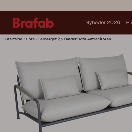
Nyheder 2026
Pr
Startside
Sofa
Lerberget 2,5 Sæder Sofa Antracit/ash
Produkter
Café sets
Sofa
Lænestol
Stol
Bord
Udekøkken
Solseng
Relax
Hængesofa
Parasol
Pavillion