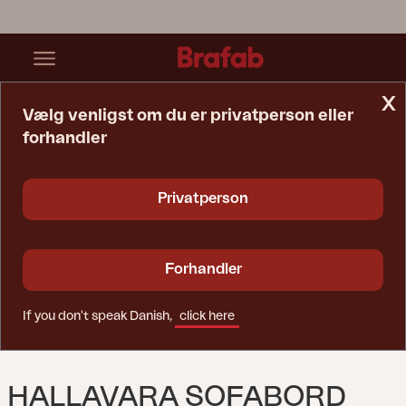
x
Vælg venligst om du er privatperson eller
forhandler
Startside
Bord
Hallavara Sofabord Dusty Green/grå
Privatperson
Forhandler
If you don't speak Danish,
click here
HALLAVARA SOFABORD