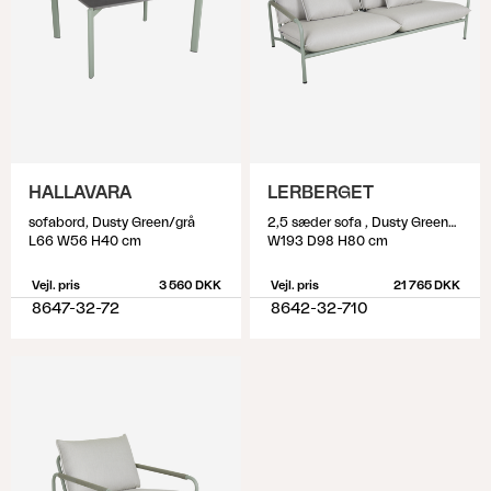
HALLAVARA
LERBERGET
sofabord, Dusty Green/grå
2,5 sæder sofa , Dusty Green/ash
L66 W56 H40 cm
W193 D98 H80 cm
Vejl. pris
3 560 DKK
Vejl. pris
21 765 DKK
8647-32-72
8642-32-710