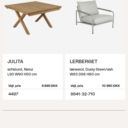
JULITA
LERBERGET
sofabord, Natur
lænestol, Dusty Green/ash
L90 W90 H50 cm
W83 D98 H80 cm
Vejl. pris
8 865 DKK
Vejl. pris
10 990 DKK
4497
8641-32-710