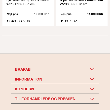
2,5 sæder sofa , Dark Brown/Soft Moose
3-personers sofa, Antracit/Grå
W219 D102 H85 cm
W208 D92 H75 cm
Vejl. pris
12 930 DKK
Vejl. pris
14 090 DKK
3643-66-296
1193-7-07
BRAFAB
INFORMATION
KONCERN
TIL FORHANDLERE OG PRESSEN