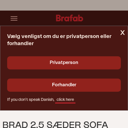
x
Vælg venligst om du er privatperson eller
forhandler
Startside
Sofa
Brad 2,5 Sæder Sofa Antracit/Charcoal Grey
Privatperson
Forhandler
If you don't speak Danish,
click here
BRAD 2,5 SÆDER SOFA