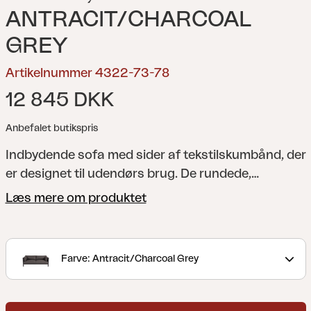
ANTRACIT/CHARCOAL
GREY
Artikelnummer 4322-73-78
12 845 DKK
Anbefalet butikspris
Indbydende sofa med sider af tekstilskumbånd, der
er designet til udendørs brug. De rundede,
detaljerede hjørnestolper indrammer smukt
Læs mere om produktet
sofaen. Meget komfortable puder med skumfyld,
der er beskyttet af et vejrbestandigt stof med TPU-
belægning for øget holdbarhed.
Opdag Brad, en
Farve: Antracit/Charcoal Grey
møbelserie, der passer lige godt indendørs som
udendørs. Fremstillet med materialer af højeste
kvalitet. Kompletter sofaerne med Brad sofabord,