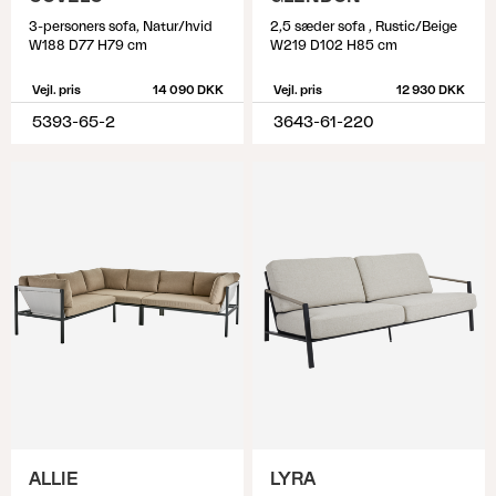
3-personers sofa, Natur/hvid
2,5 sæder sofa , Rustic/Beige
W188 D77 H79 cm
W219 D102 H85 cm
Vejl. pris
14 090 DKK
Vejl. pris
12 930 DKK
5393-65-2
3643-61-220
ALLIE
LYRA