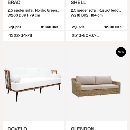
BRAD
SHELL
2,5 sæder sofa , Nordic Green/Charcoal Grey
2,5 sæder sofa , Rustik/Teddy Rice
W206 D89 H79 cm
W218 D92 H84 cm
Vejl. pris
12 845 DKK
Vejl. pris
12 810 DKK
4322-34-78
2513-80-67-282
COVELO
GLENDON