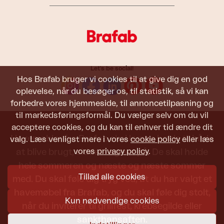
Let's be social!
Hos Brafab bruger vi cookies til at give dig en god
oplevelse, når du besøger os, til statistik, så vi kan
forbedre vores hjemmeside, til annoncetilpasning og
til markedsføringsformål. Du vælger selv om du vil
acceptere cookies, og du kan til enhver tid ændre dit
Havemøbler fra Brafab skal kunne holde til både
valg. Læs venligst mere i vores
cookie policy
eller læs
vores
privacy policy
.
at blive brugt, siddet i og set på. De skal holde
hele sommeren og næste og næste sommer
Tillad alle cookies
med. Du skal føle dig tryg ved, at du har valgt et
havemøbel fra Brafab, og du skal føle dig stolt,
Kun nødvendige cookies
når du inviterer til grillfest, krebsegilde eller
sankthansaften.