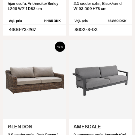
hjørnesofa, Anthracite/Barley
2,5 sæder sofa , Black/sand
L256 W211 D83 cm
W193 D99 H78 cm
Vejl. pris
11 185 DKK
Vejl. pris
13 260 DKK
4606-73-267
8602-8-02
GLENDON
AMESDALE