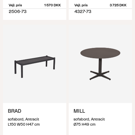
Vejl. pris
1 570 DKK
Vejl. pris
3 725 DKK
2506-73
4327-73
BRAD
MILL
sofabord, Antracit
sofabord, Antracit
L150 W50 H47 cm
Ø75 H49 cm