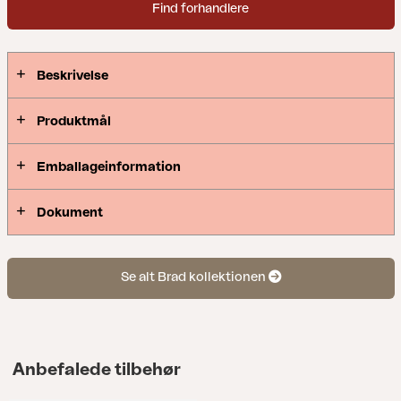
Find forhandlere
og måske endda placere det mindre som en bænk
eller aflastningsflade?! Fås i to farver.
Beskrivelse
Produktmål
Emballageinformation
Dokument
Se alt Brad kollektionen
Anbefalede tilbehør