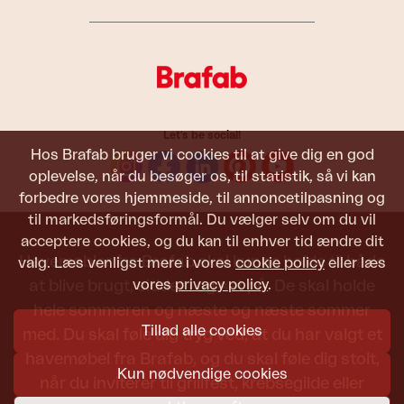
Let's be social!
Hos Brafab bruger vi cookies til at give dig en god
oplevelse, når du besøger os, til statistik, så vi kan
forbedre vores hjemmeside, til annoncetilpasning og
til markedsføringsformål. Du vælger selv om du vil
acceptere cookies, og du kan til enhver tid ændre dit
Havemøbler fra Brafab skal kunne holde til både
valg. Læs venligst mere i vores
cookie policy
eller læs
vores
privacy policy
.
at blive brugt, siddet i og set på. De skal holde
hele sommeren og næste og næste sommer
Tillad alle cookies
med. Du skal føle dig tryg ved, at du har valgt et
havemøbel fra Brafab, og du skal føle dig stolt,
Kun nødvendige cookies
når du inviterer til grillfest, krebsegilde eller