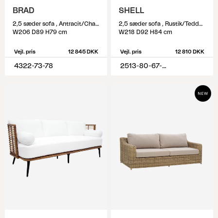
BRAD
SHELL
2,5 sæder sofa , Antracit/Charcoal Grey
2,5 sæder sofa , Rustik/Teddy Rice
W206 D89 H79 cm
W218 D92 H84 cm
Vejl. pris
12 845 DKK
Vejl. pris
12 810 DKK
4322-73-78
2513-80-67-282