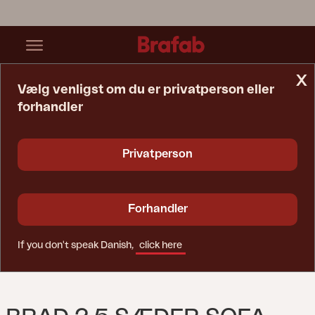
x
Vælg venligst om du er privatperson eller
forhandler
Startside
Sofa
Brad 2,5 Sæder Sofa Nordic Green/Charcoal Grey
Privatperson
Forhandler
If you don't speak Danish,
click here