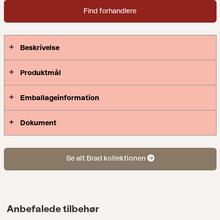
kvalitet. Kompletter sofaerne med Brad sofabord,
Find forhandlere
og måske endda placere det mindre som en bænk
eller aflastningsflade?! Fås i to farver.
Beskrivelse
Produktmål
Emballageinformation
Dokument
Se alt Brad kollektionen
Anbefalede tilbehør