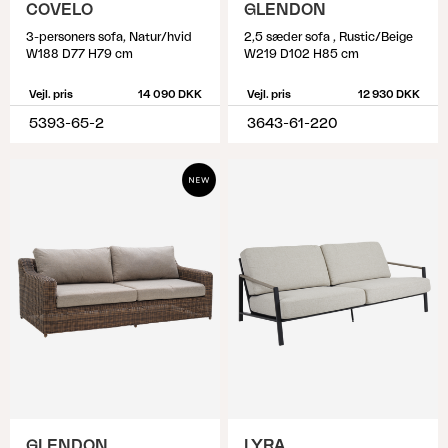
COVELO
GLENDON
3-personers sofa, Natur/hvid
2,5 sæder sofa , Rustic/Beige
W188 D77 H79 cm
W219 D102 H85 cm
Vejl. pris
14 090 DKK
Vejl. pris
12 930 DKK
5393-65-2
3643-61-220
GLENDON
LYRA