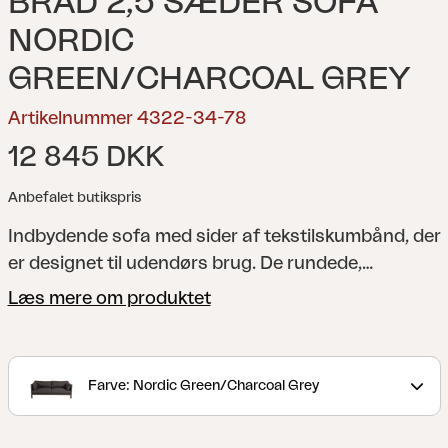
BRAD 2,5 SÆDER SOFA
NORDIC
GREEN/CHARCOAL GREY
Artikelnummer 4322-34-78
12 845 DKK
Anbefalet butikspris
Indbydende sofa med sider af tekstilskumbånd, der
er designet til udendørs brug. De rundede,
detaljerede hjørnestolper indrammer smukt
Læs mere om produktet
sofaen. Meget komfortable puder med skumfyld,
der er beskyttet af et vejrbestandigt stof med TPU-
belægning for øget holdbarhed.
Opdag Brad, en
Farve: Nordic Green/Charcoal Grey
møbelserie, der passer lige godt indendørs som
udendørs. Fremstillet med materialer af højeste