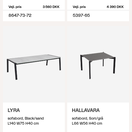
Vejl. pris
3 560 DKK
Vejl. pris
4 390 DKK
8647-73-72
5397-65
LYRA
HALLAVARA
sofabord, Black/sand
sofabord, Sort/grå
L140 W75 H40 cm
L66 W56 H40 cm