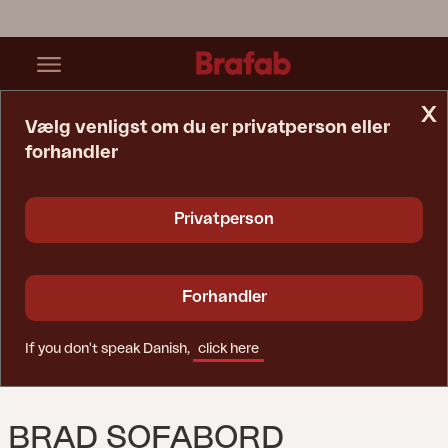
x
Vælg venligst om du er privatperson eller
forhandler
Startside
Bord
Brad Sofabord Antracit
Privatperson
Forhandler
If you don't speak Danish,
click here
BRAD SOFABORD