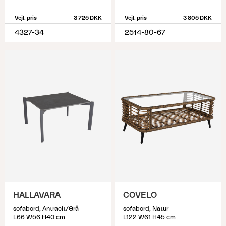
Vejl. pris
3 725 DKK
Vejl. pris
3 805 DKK
4327-34
2514-80-67
HALLAVARA
COVELO
sofabord, Antracit/Grå
sofabord, Natur
L66 W56 H40 cm
L122 W61 H45 cm