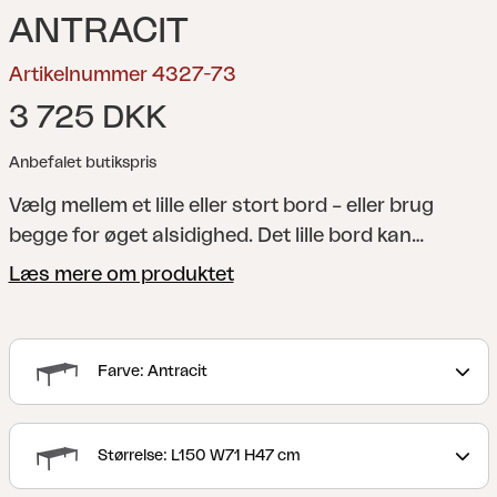
ANTRACIT
Artikelnummer 4327-73
3 725 DKK
Anbefalet butikspris
Vælg mellem et lille eller stort bord – eller brug
begge for øget alsidighed. Det lille bord kan
fungere som et sidobord bag sofaen, hvilket
Læs mere om produktet
yderligere udvider dit udendørsrum, eller brug det
som en bænk til ekstra siddepladser.
Opdag Brad,
en møbelserie, der passer lige godt indendørs som
Farve: Antracit
udendørs. Fremstillet med materialer af højeste
kvalitet. Kompletter sofaerne med Brad sofabord,
og måske endda placere det mindre som en bænk
Størrelse: L150 W71 H47 cm
eller aflastningsflade?! Fås i to farver.