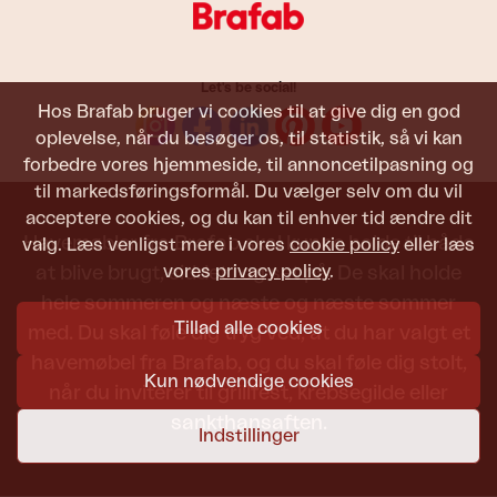
Let's be social!
Hos Brafab bruger vi cookies til at give dig en god
oplevelse, når du besøger os, til statistik, så vi kan
forbedre vores hjemmeside, til annoncetilpasning og
til markedsføringsformål. Du vælger selv om du vil
acceptere cookies, og du kan til enhver tid ændre dit
Havemøbler fra Brafab skal kunne holde til både
valg. Læs venligst mere i vores
cookie policy
eller læs
vores
privacy policy
.
at blive brugt, siddet i og set på. De skal holde
hele sommeren og næste og næste sommer
Tillad alle cookies
med. Du skal føle dig tryg ved, at du har valgt et
havemøbel fra Brafab, og du skal føle dig stolt,
Kun nødvendige cookies
når du inviterer til grillfest, krebsegilde eller
sankthansaften.
Indstillinger