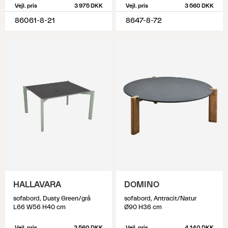
Vejl. pris
3 975 DKK
Vejl. pris
3 560 DKK
86061-8-21
8647-8-72
HALLAVARA
DOMINO
sofabord, Dusty Green/grå
sofabord, Antracit/Natur
L66 W56 H40 cm
Ø90 H36 cm
Vejl. pris
3 560 DKK
Vejl. pris
4 140 DKK