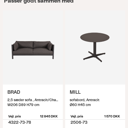
Passer godt sammen med
BRAD
MILL
2,5 sæder sofa , Antracit/Charcoal Grey
sofabord, Antracit
W206 D89 H79 cm
Ø60 H45 cm
Vejl. pris
12 845 DKK
Vejl. pris
1 570 DKK
4322-73-78
2506-73