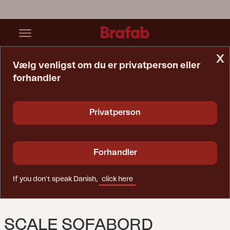
x
Vælg venligst om du er privatperson eller
forhandler
Startside
Bord
Scale Sofabord Antracit/Dark Ceramic
Privatperson
Forhandler
If you don't speak Danish,
click here
SCALE SOFABORD