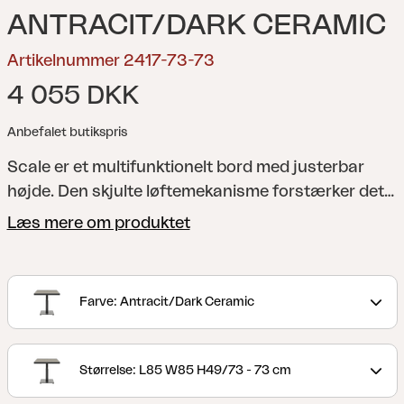
ANTRACIT/DARK CERAMIC
Artikelnummer 2417-73-73
4 055 DKK
Anbefalet butikspris
Scale er et multifunktionelt bord med justerbar
højde. Den skjulte løftemekanisme forstærker det
stilrene udtryk, mens de rene linjer og den stabile
Læs mere om produktet
konstruktion balancerer design og funktion. Brug
den lavt som loungebord – eller hæv den til
måltider, 49 til 73 cm. Skala giver dig det bedste fra
Farve: Antracit/Dark Ceramic
begge verdener.
Størrelse: L85 W85 H49/73 - 73 cm