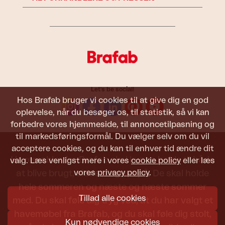
Let's be social!
Hos Brafab bruger vi cookies til at give dig en god
oplevelse, når du besøger os, til statistik, så vi kan
forbedre vores hjemmeside, til annoncetilpasning og
til markedsføringsformål. Du vælger selv om du vil
acceptere cookies, og du kan til enhver tid ændre dit
Havemøbler fra Brafab skal kunne holde til både
valg. Læs venligst mere i vores
cookie policy
eller læs
vores
privacy policy
.
at blive brugt, siddet i og set på. De skal holde
hele sommeren og næste og næste sommer
Tillad alle cookies
med. Du skal føle dig tryg ved, at du har valgt et
havemøbel fra Brafab, og du skal føle dig stolt,
Kun nødvendige cookies