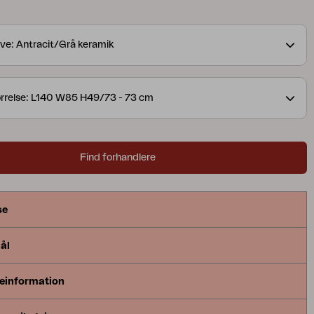
 til 73 cm. Skala giver dig det bedste fra begge
ve: Antracit/Grå keramik
rrelse: L140 W85 H49/73 - 73 cm
Find forhandlere
se
ål
einformation