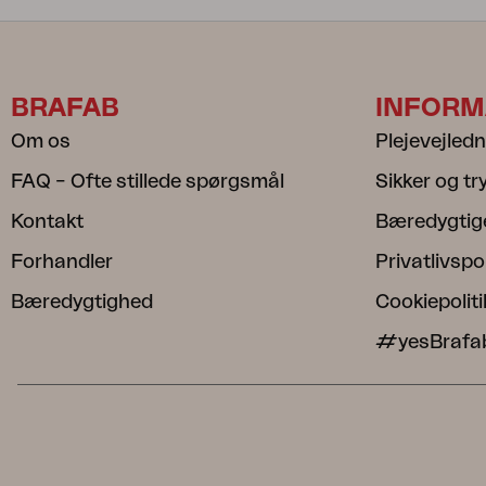
BRAFAB
INFORM
Om os
Plejevejled
FAQ – Ofte stillede spørgsmål
Sikker og t
Kontakt
Bæredygtig
Forhandler
Privatlivspol
Bæredygtighed
Cookiepoliti
#yesBrafa