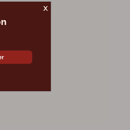
x
on
er