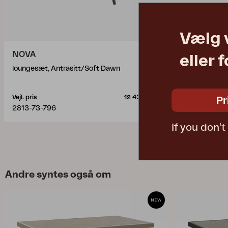
Vælg 
NOVA
eller 
loungesæt, Antrasitt/Soft Dawn
Vejl. pris
12 430 DKK
Pr
2813-73-796
If you don'
Andre syntes også om