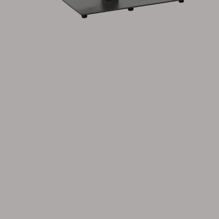
Tilbehør
Hynde
Opbevaring
Møbelovertræk
Vedligeholdelsesprodukter
Sæt