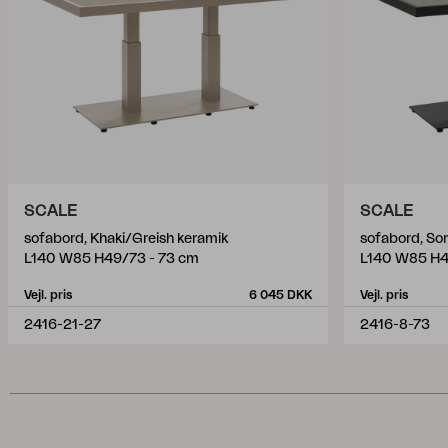
SCALE
SCALE
sofabord, Khaki/Greish keramik
sofabord, So
L140 W85 H49/73 - 73 cm
L140 W85 H4
Vejl. pris
6 045 DKK
Vejl. pris
2416-21-27
2416-8-73