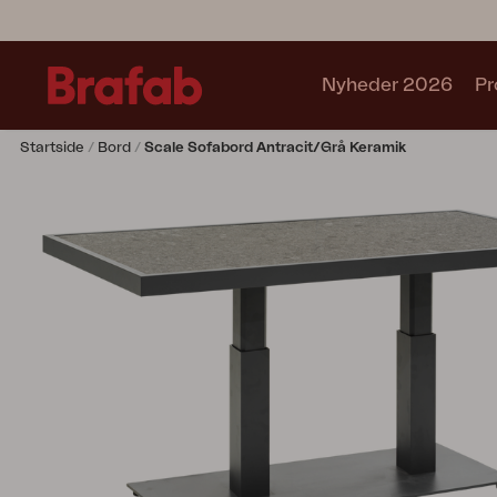
Nyheder 2026
Pr
Startside
Bord
Scale Sofabord Antracit/Grå Keramik
Produkter
Café sets
Sofa
Lænestol
Stol
Bord
Udekøkken
Solseng
Relax
Hængesofa
Parasol
Pavillion