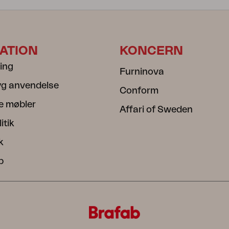
ATION
KONCERN
ning
Furninova
ryg anvendelse
Conform
e møbler
Affari of Sweden
itik
k
b