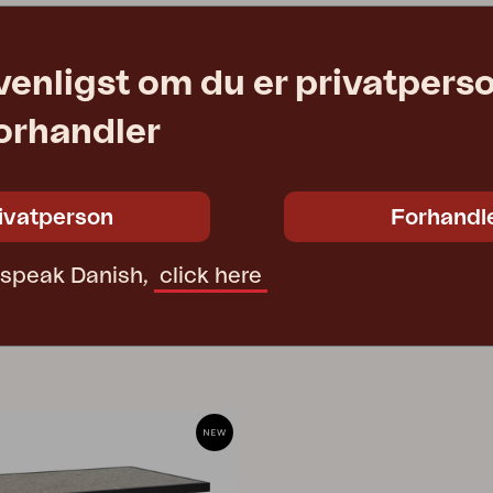
venligst om du er privatpers
forhandler
ivatperson
Forhandl
t speak Danish,
click here