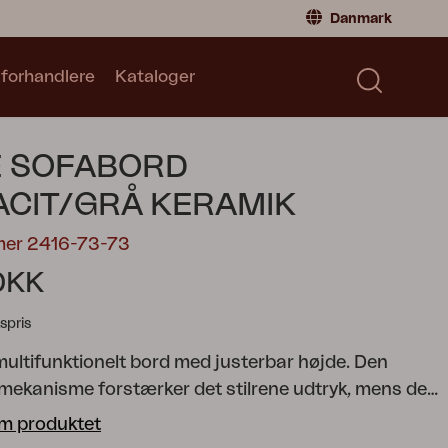
Danmark
 forhandlere
Kataloger
Privatperson
Danmark
|
Denmark
Norge
|
Norway
Kataloger
E SOFABORD
Sverige
|
Sweden
Global
|
Global
CIT/GRÅ KERAMIK
Tyskland
|
Germany
mer 2416-73-73
Frankrig
|
France
DKK
Skift til forhandler
spris
multifunktionelt bord med justerbar højde. Den
temekanisme forstærker det stilrene udtryk, mens de
og den stabile konstruktion balancerer design og
m produktet
ug den lavt som loungebord – eller hæv den til