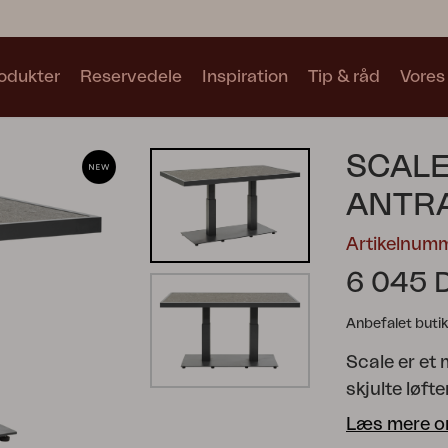
odukter
Reservedele
Inspiration
Tip & råd
Vores
Samlinger
SCAL
Se alle samlinger
ANTRA
Artikelnum
6 045 
Anbefalet butik
Motty
Blixt
Trolly
Scale er et 
skjulte løf
rene linjer 
Læs mere o
funktion. Br