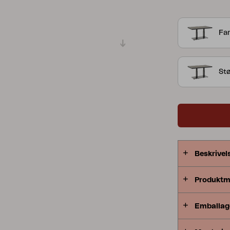
måltider, 49
Peace
Grower Greens
Lomma
verdener.
Far
Stø
Kelia
Delia
Lyra
Beskrivel
Produktm
Emballag