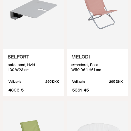
BELFORT
MELODI
bakkebord, Hvid
strandstol, Rosa
L30 W23 cm
W50 D64 H61 cm
Vejl. pris
295 DKK
Vejl. pris
295 DKK
4806-5
5361-45