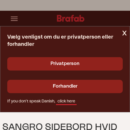
x
Vælg venligst om du er privatperson eller
forhandler
Startside
Bord
Sangro Sidebord Hvid
Privatperson
Forhandler
If you don't speak Danish,
click here
SANGRO SIDEBORD HVID