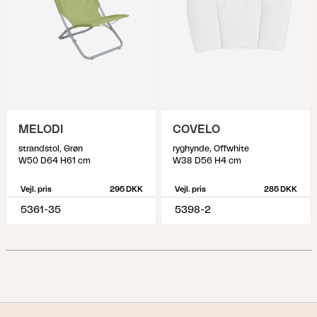
MELODI
COVELO
strandstol, Grøn
ryghynde, Offwhite
W50 D64 H61 cm
W38 D56 H4 cm
Vejl. pris
295 DKK
Vejl. pris
285 DKK
5361-35
5398-2