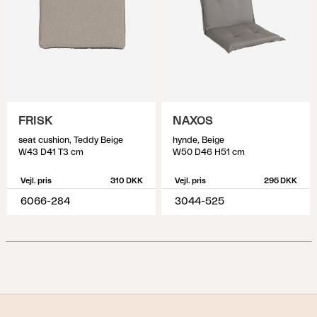
FRISK
NAXOS
seat cushion, Teddy Beige
hynde, Beige
W43 D41 T3 cm
W50 D46 H51 cm
Vejl. pris
310 DKK
Vejl. pris
295 DKK
6066-284
3044-525