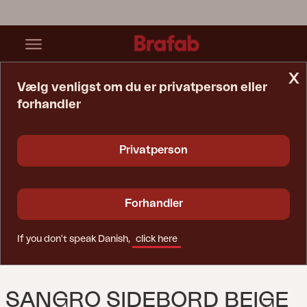
x
Vælg venligst om du er privatperson eller
forhandler
Startside
Bord
Sangro Sidebord Beige
Privatperson
Forhandler
If you don't speak Danish,
click here
SANGRO SIDEBORD BEIGE