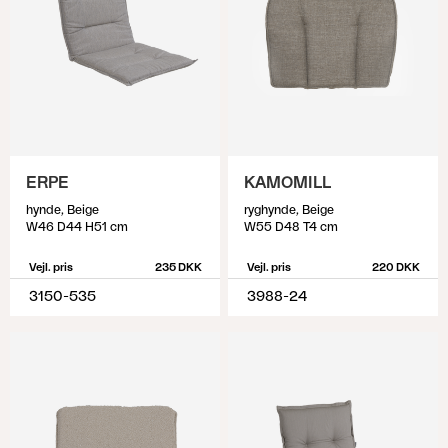
ERPE
KAMOMILL
hynde, Beige
ryghynde, Beige
W46 D44 H51 cm
W55 D48 T4 cm
Vejl. pris
235 DKK
Vejl. pris
220 DKK
3150-535
3988-24