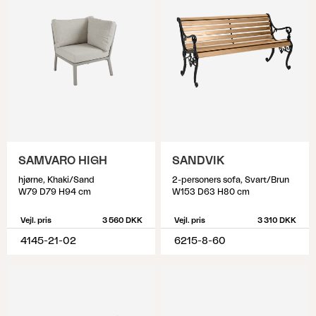
SAMVARO HIGH
SANDVIK
hjørne, Khaki/Sand
2-personers sofa, Svart/Brun
W79 D79 H94 cm
W153 D63 H80 cm
Vejl. pris
3 560 DKK
Vejl. pris
3 310 DKK
4145-21-02
6215-8-60