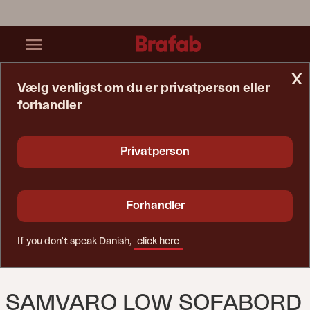
x
Vælg venligst om du er privatperson eller
forhandler
Startside
Bord
Samvaro Low Sofabord Khaki/Sand
Privatperson
Forhandler
If you don't speak Danish,
click here
SAMVARO LOW SOFABORD