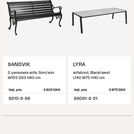
SANDVIK
LYRA
2-personers sofa, Sort/sort
sofabord, Black/sand
W153 D63 H80 cm
L140 W75 H40 cm
Vejl. pris
3 805 DKK
Vejl. pris
3 975 DKK
6215-8-88
86061-8-21