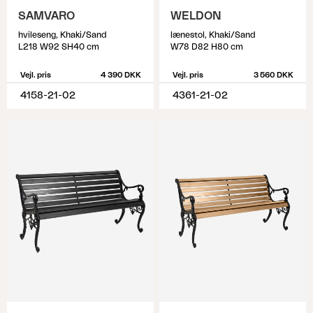
SAMVARO
WELDON
hvileseng, Khaki/Sand
lænestol, Khaki/Sand
L218 W92 SH40 cm
W78 D82 H80 cm
Vejl. pris
4 390 DKK
Vejl. pris
3 560 DKK
4158-21-02
4361-21-02