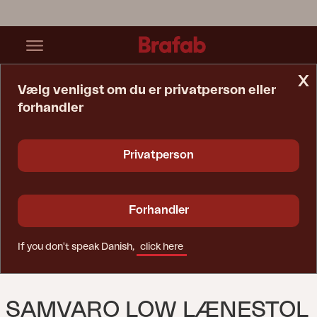
x
Vælg venligst om du er privatperson eller
forhandler
Startside
Sofa
Samvaro Low Lænestol Khaki/Sand
Privatperson
Forhandler
If you don't speak Danish,
click here
SAMVARO LOW LÆNESTOL