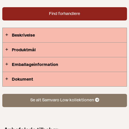
former giver et behageligt og indbydende look i
denne nye serie, hvor detaljerne er i fokus. Fås med
Find forhandlere
stel i hvid, grå eller khaki-aluminium.
Beskrivelse
Produktmål
Emballageinformation
Dokument
Se alt Samvaro Low kollektionen