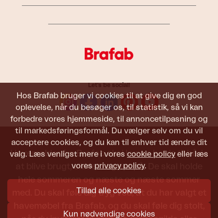
Let's be social!
Hos Brafab bruger vi cookies til at give dig en god
oplevelse, når du besøger os, til statistik, så vi kan
forbedre vores hjemmeside, til annoncetilpasning og
til markedsføringsformål. Du vælger selv om du vil
acceptere cookies, og du kan til enhver tid ændre dit
Havemøbler fra Brafab skal kunne holde til både
valg. Læs venligst mere i vores
cookie policy
eller læs
vores
privacy policy
.
at blive brugt, siddet i og set på. De skal holde
hele sommeren og næste og næste sommer
Tillad alle cookies
med. Du skal føle dig tryg ved, at du har valgt et
havemøbel fra Brafab, og du skal føle dig stolt,
Kun nødvendige cookies