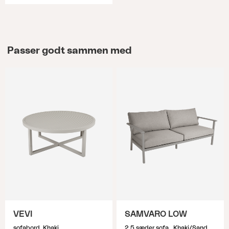
Passer godt sammen med
VEVI
SAMVARO LOW
sofabord, Khaki
2,5 sæder sofa , Khaki/Sand