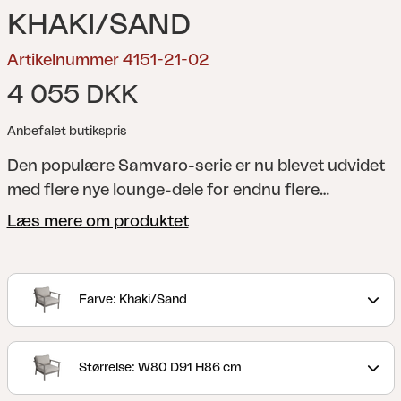
KHAKI/SAND
Artikelnummer 4151-21-02
4 055 DKK
Anbefalet butikspris
Den populære Samvaro-serie er nu blevet udvidet
med flere nye lounge-dele for endnu flere
kombinationsmuligheder. Denne lænestol har
Læs mere om produktet
behagelige hynder i olefinstof med vandafvisende
for. De flotte armlæn er let afrundede, hvilket giver
en behagelig støtte. Den lidt lavere højde er perfekt
Farve: Khaki/Sand
til både afslapning og kaffestunder. Findes i to
farvekombinationer.
En moderne og samtidig
klassisk serie i aluminium med en række forskellige
Størrelse: W80 D91 H86 cm
kombinationsmuligheder. De runde og bløde