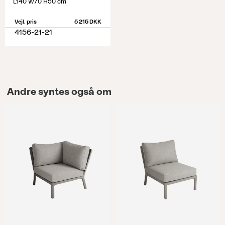
L140 W70 H50 cm
Vejl. pris
5 215 DKK
4156-21-21
Andre syntes også om