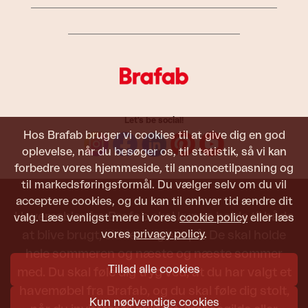
Let's be social!
Hos Brafab bruger vi cookies til at give dig en god
oplevelse, når du besøger os, til statistik, så vi kan
forbedre vores hjemmeside, til annoncetilpasning og
til markedsføringsformål. Du vælger selv om du vil
acceptere cookies, og du kan til enhver tid ændre dit
Havemøbler fra Brafab skal kunne holde til både
valg. Læs venligst mere i vores
cookie policy
eller læs
vores
privacy policy
.
at blive brugt, siddet i og set på. De skal holde
hele sommeren og næste og næste sommer
Tillad alle cookies
med. Du skal føle dig tryg ved, at du har valgt et
havemøbel fra Brafab, og du skal føle dig stolt,
Kun nødvendige cookies