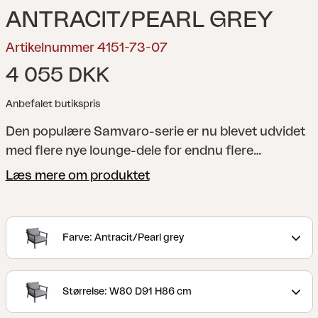
ANTRACIT/PEARL GREY
Artikelnummer 4151-73-07
4 055 DKK
Anbefalet butikspris
Den populære Samvaro-serie er nu blevet udvidet
med flere nye lounge-dele for endnu flere
kombinationsmuligheder. Denne lænestol har
Læs mere om produktet
behagelige hynder i olefinstof med vandafvisende
for. De flotte armlæn er let afrundede, hvilket giver
en behagelig støtte. Den lidt lavere højde er perfekt
Farve: Antracit/Pearl grey
til både afslapning og kaffestunder. Findes i to
farvekombinationer.
En moderne og samtidig
klassisk serie i aluminium med en række forskellige
Størrelse: W80 D91 H86 cm
kombinationsmuligheder. De runde og bløde