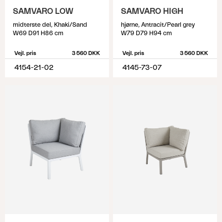
SAMVARO LOW
SAMVARO HIGH
midterste del, Khaki/Sand
hjørne, Antracit/Pearl grey
W69 D91 H86 cm
W79 D79 H94 cm
Vejl. pris
3 560 DKK
Vejl. pris
3 560 DKK
4154-21-02
4145-73-07