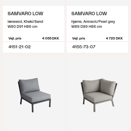
SAMVARO LOW
SAMVARO LOW
lænestol, Khaki/Sand
hjørne, Antracit/Pearl grey
W80 D91 H86 cm
W89 D89 H86 cm
Vejl. pris
4 055 DKK
Vejl. pris
4 720 DKK
4151-21-02
4155-73-07