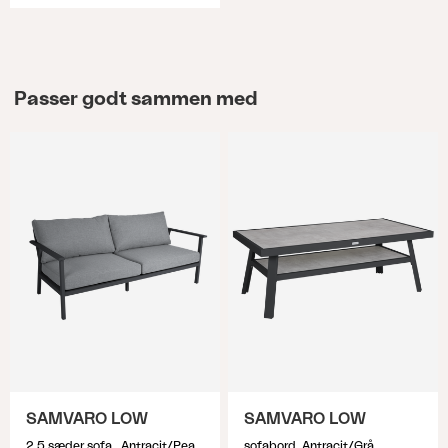
Passer godt sammen med
SAMVARO LOW
SAMVARO LOW
2,5 sæder sofa , Antracit/Pearl grey
sofabord, Antracit/Grå