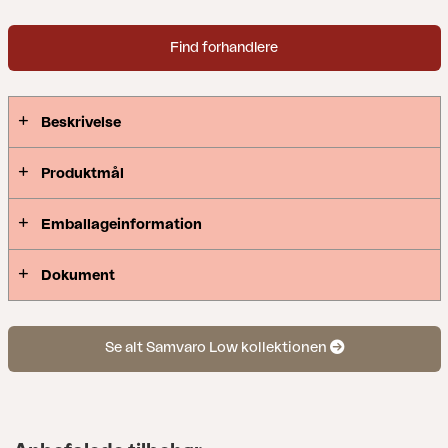
former giver et behageligt og indbydende look i
denne nye serie, hvor detaljerne er i fokus. Fås med
Find forhandlere
stel i hvid, grå eller khaki-aluminium.
Beskrivelse
Produktmål
Emballageinformation
Dokument
Se alt Samvaro Low kollektionen