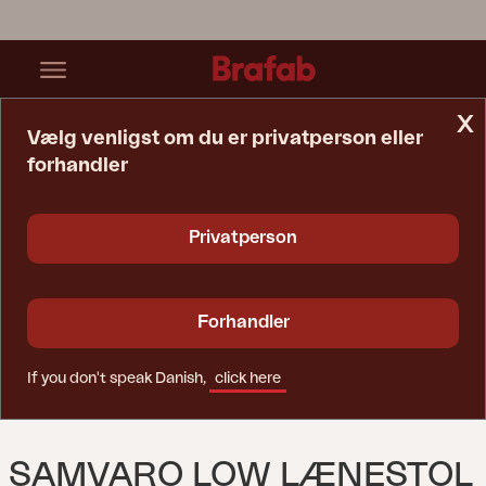
x
Vælg venligst om du er privatperson eller
forhandler
Startside
Sofa
Samvaro Low Lænestol Antracit/Pearl Grey
Privatperson
Forhandler
If you don't speak Danish,
click here
SAMVARO LOW LÆNESTOL