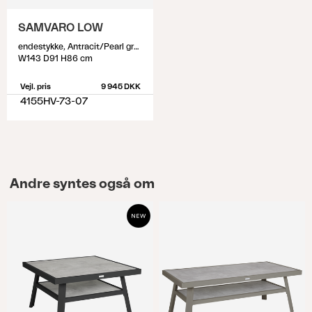
SAMVARO LOW
endestykke, Antracit/Pearl grey
W143 D91 H86 cm
Vejl. pris
9 945 DKK
4155HV-73-07
Andre syntes også om