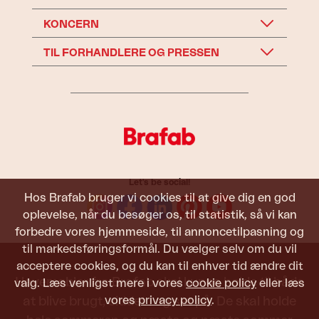
KONCERN
TIL FORHANDLERE OG PRESSEN
Let's be social!
Hos Brafab bruger vi cookies til at give dig en god
oplevelse, når du besøger os, til statistik, så vi kan
forbedre vores hjemmeside, til annoncetilpasning og
til markedsføringsformål. Du vælger selv om du vil
acceptere cookies, og du kan til enhver tid ændre dit
Havemøbler fra Brafab skal kunne holde til både
valg. Læs venligst mere i vores
cookie policy
eller læs
vores
privacy policy
.
at blive brugt, siddet i og set på. De skal holde