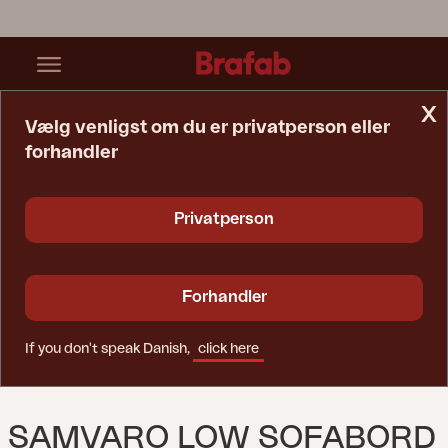
x
Vælg venligst om du er privatperson eller
forhandler
Startside
Bord
Samvaro Low Sofabord Antracit/Grå
Privatperson
Forhandler
If you don't speak Danish,
click here
SAMVARO LOW SOFABORD