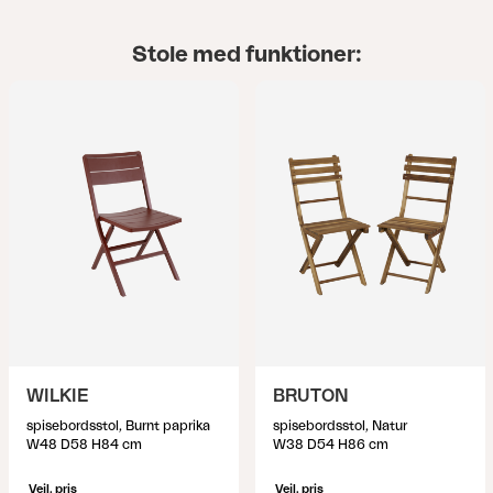
Stole med funktioner:
WILKIE
BRUTON
spisebordsstol, Burnt paprika
spisebordsstol, Natur
W48 D58 H84 cm
W38 D54 H86 cm
Vejl. pris
Vejl. pris