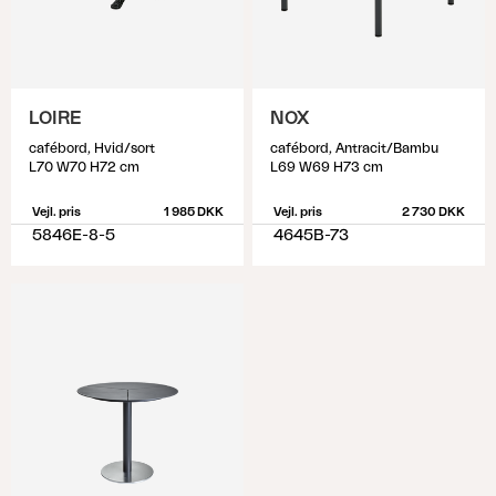
LOIRE
NOX
cafébord, Hvid/sort
cafébord, Antracit/Bambu
L70 W70 H72 cm
L69 W69 H73 cm
Vejl. pris
1 985 DKK
Vejl. pris
2 730 DKK
5846E-8-5
4645B-73