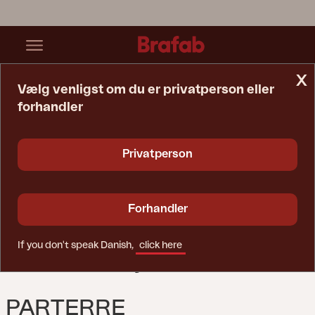
x
Vælg venligst om du er privatperson eller
forhandler
Startside
Stol
Parterre Spisebordsstol Sort/sort
Privatperson
Forhandler
If you don't speak Danish,
click here
PARTERRE